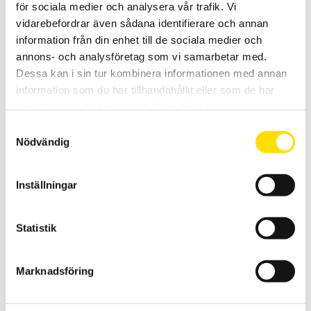
för sociala medier och analysera vår trafik. Vi
vidarebefordrar även sådana identifierare och annan
information från din enhet till de sociala medier och
Batteri till CA6505, 6545, 6547, 6549 & CA6462,
annons- och analysföretag som vi samarbetar med.
6470,6471,6472
Dessa kan i sin tur kombinera informationen med annan
information som du har tillhandahållit eller som de har
Originalbatteri för Chauvin-Arnoux 5 kV isolationsprovare och
jordbryggor.
samlat in när du har använt deras tjänster.
Samtyckesval
3,320.00
kr
LÄS MER
Nödvändig
Inställningar
Statistik
Marknadsföring
Tillbehör till mätinstrument, mjuka väskor
Mjuka väskor för alla mätinstrument!