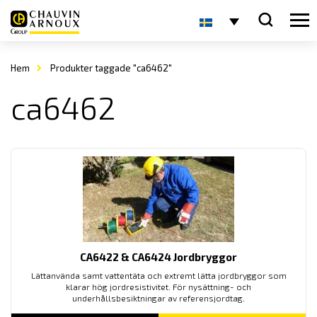
Hem
Produkter taggade "ca6462"
ca6462
CA6422 & CA6424 Jordbryggor
Lättanvända samt vattentäta och extremt lätta jordbryggor som
klarar hög jordresistivitet. För nysättning- och
underhållsbesiktningar av referensjordtag.