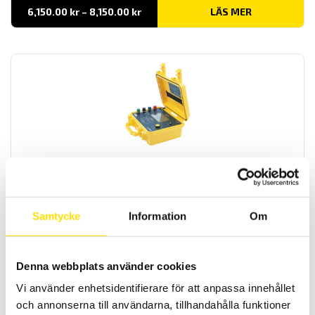
Prisintervall:
6,150.00
kr
–
8,150.00
kr
LÄS MER
6,150.00 kr
till
8,150.00 kr
CA6460 & CA6462 Jord- och markresistivitetsbrygga
Lättanvända 1-tangents jordbryggor för nysättning- och
underhållsbesiktningar av referensjordtag med regntät kapsling.
Samtycke
Information
Om
Prisintervall:
12,490.00
kr
–
21,690.00
kr
LÄS MER
12,490.00 kr
till
21,690.00 kr
Denna webbplats använder cookies
Vi använder enhetsidentifierare för att anpassa innehållet
och annonserna till användarna, tillhandahålla funktioner