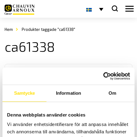
Hem
Produkter taggade "ca61338"
ca61338
Samtycke
Information
Om
CA6131 & CA6133 Installationstestare
Denna webbplats använder cookies
CA6131 och CA6133 är kompakta installationstestare utan
Vi använder enhetsidentifierare för att anpassa innehållet
undermenyer för enkel användning med automatisk testsekvens
samt Bluetooth kommunikation.
och annonserna till användarna, tillhandahålla funktioner