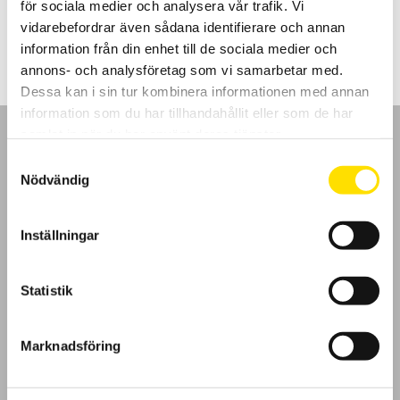
för sociala medier och analysera vår trafik. Vi
Prisintervall:
8,395.00
kr
–
10,990.00
kr
LÄS MER
8,395.00 kr
vidarebefordrar även sådana identifierare och annan
till
information från din enhet till de sociala medier och
10,990.00 kr
annons- och analysföretag som vi samarbetar med.
Dessa kan i sin tur kombinera informationen med annan
information som du har tillhandahållit eller som de har
samlat in när du har använt deras tjänster.
Samtyckesval
Nödvändig
GDPR
Inställningar
Köpvillkor
Statistik
Cookies
Klagomål
Marknadsföring
Kundundersökning