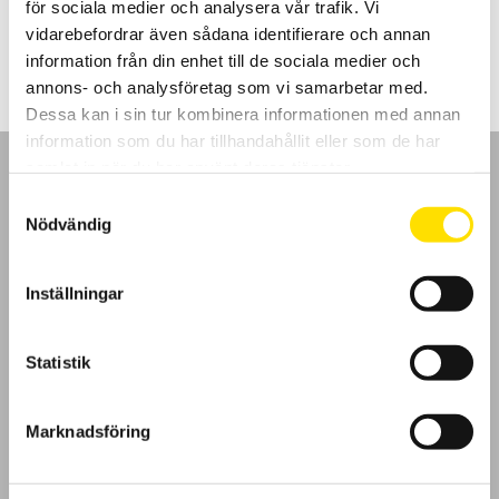
för sociala medier och analysera vår trafik. Vi
3,395.00
kr
LÄS MER
vidarebefordrar även sådana identifierare och annan
information från din enhet till de sociala medier och
annons- och analysföretag som vi samarbetar med.
Dessa kan i sin tur kombinera informationen med annan
information som du har tillhandahållit eller som de har
samlat in när du har använt deras tjänster.
Samtyckesval
Nödvändig
GDPR
Inställningar
Köpvillkor
Statistik
Cookies
Klagomål
Marknadsföring
Kundundersökning