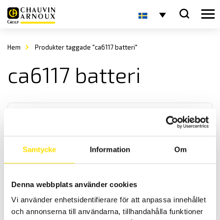
Hem
Produkter taggade "ca6117 batteri"
ca6117 batteri
Samtycke
Information
Om
Batteri till Scopix V CA8345 CA6116N & CA6117
Denna webbplats använder cookies
Batteri av typ Li-Ion för Chauvin-Arnoux A klass energianalysator
Vi använder enhetsidentifierare för att anpassa innehållet
CA8345 samt installationstestare CA6116N och CA6117. Det passar
även till Metrix oscilloskop Scopix V.
och annonserna till användarna, tillhandahålla funktioner