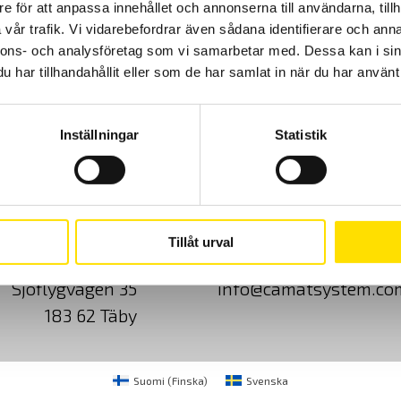
e för att anpassa innehållet och annonserna till användarna, tillh
vår trafik. Vi vidarebefordrar även sådana identifierare och anna
nnons- och analysföretag som vi samarbetar med. Dessa kan i sin
har tillhandahållit eller som de har samlat in när du har använt 
Inställningar
Statistik
Cookies
Klagomål
Kundundersökni
Tillåt urval
CA Mätsystem AB
08-50 52 68 00
Sjöflygvägen 35
info@camatsystem.co
183 62 Täby
Suomi
(
Finska
)
Svenska