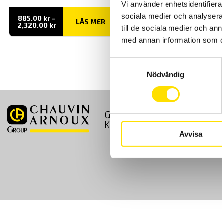
Vi använder enhetsidentifierar
sociala medier och analysera 
885.00
kr
–
LÄS MER
Prisintervall:
2,320.00
kr
till de sociala medier och a
885.00 kr
till
med annan information som du 
2,320.00 kr
Samtyckesval
Nödvändig
GDPR
Köpvillkor
Kontakt
Avvisa