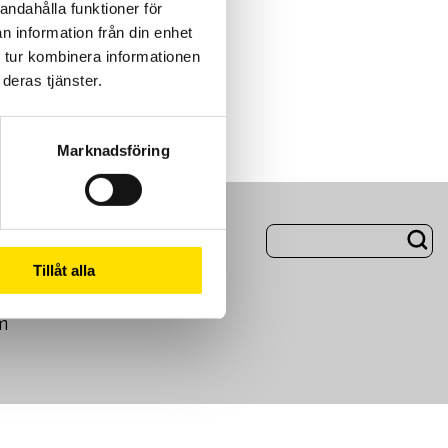
andahålla funktioner för
n information från din enhet
 tur kombinera informationen
deras tjänster.
Marknadsföring
ng
Om Oss
Tillåt alla
m