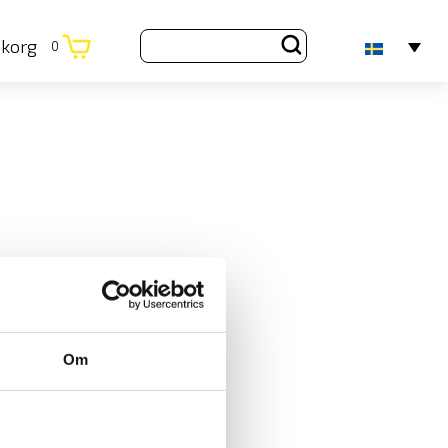
ukorg
0
Om