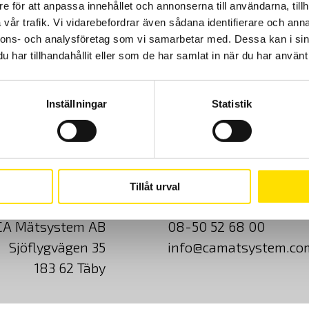
e för att anpassa innehållet och annonserna till användarna, tillh
via Bluetooth till värmekamera CA 1954 för att se de uppmätta
storheterna (temperatur, ström, spänning, effekt m.m.) direkt i
vår trafik. Vi vidarebefordrar även sådana identifierare och anna
värmekamerans display.
nnons- och analysföretag som vi samarbetar med. Dessa kan i sin
har tillhandahållit eller som de har samlat in när du har använt 
15,590.00
kr
LÄS MER
Inställningar
Statistik
Cookies
Klagomål
Kundundersökni
Tillåt urval
CA Mätsystem AB
08-50 52 68 00
Sjöflygvägen 35
info@camatsystem.co
183 62 Täby