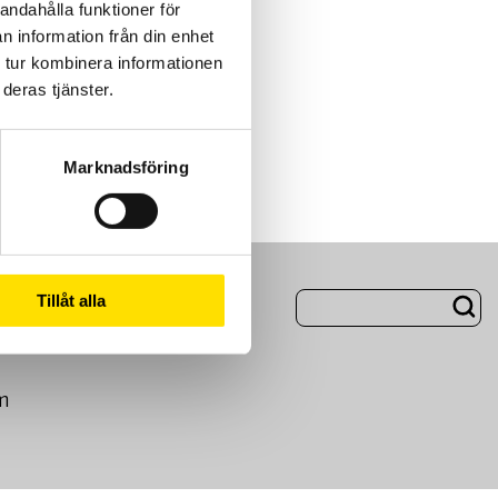
andahålla funktioner för
n information från din enhet
 tur kombinera informationen
deras tjänster.
Marknadsföring
ng
Om Oss
Tillåt alla
m