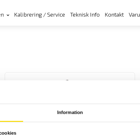
en
Kalibrering / Service
Teknisk Info
Kontakt
Var
Information
CA1954 Värmekamera
Värmekamera med enkelt handhavande, svensk analysmjukvara
cookies
och svenska menyer. Snabb uppstartstid och långt batteritid. IR-
bild, vanlig bild samt bild-i-bild -funktion. Anslut andra instrument