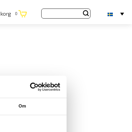
ukorg
0
Om