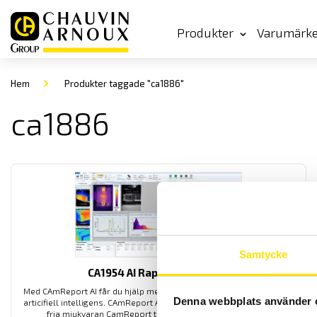
Produkter
Varumärk
Hem
Produkter taggade "ca1886"
ca1886
Samtycke
CA1954 AI Rapportmjukvara
Med CAmReport AI får du hjälp med rapport och analyserandet med
Denna webbplats använder 
articifiell intelligens. CAmReport AI är en produkt utvecklad från den
fria mjukvaran CamReport till vår värmekamera CA1954.