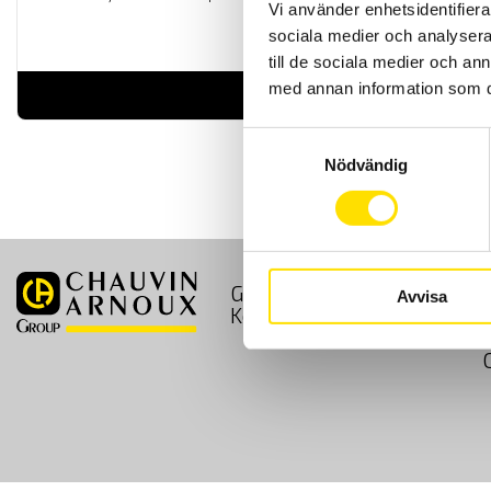
Vi använder enhetsidentifierar
sociala medier och analysera 
till de sociala medier och a
med annan information som du 
LÄS MER
Samtyckesval
Nödvändig
GDPR
Köpvillkor
Avvisa
Kontakt