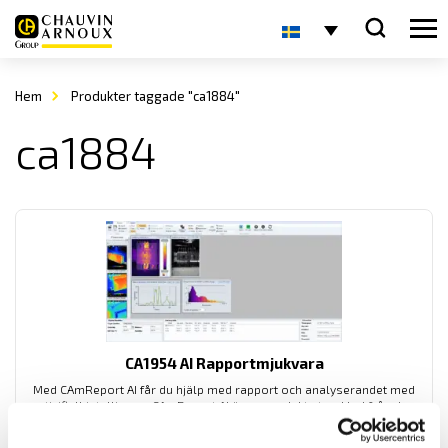
Hem
Produkter taggade "ca1884"
ca1884
CA1954 AI Rapportmjukvara
Med CAmReport AI får du hjälp med rapport och analyserandet med
articifiell intelligens. CAmReport AI är en produkt utvecklad från den
fria mjukvaran CamReport till vår värmekamera CA1954.