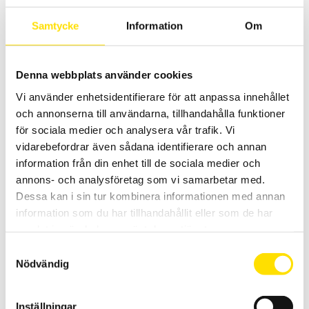
LÄS MER
Samtycke
Information
Om
Denna webbplats använder cookies
Vi använder enhetsidentifierare för att anpassa innehållet
och annonserna till användarna, tillhandahålla funktioner
för sociala medier och analysera vår trafik. Vi
vidarebefordrar även sådana identifierare och annan
CA1954 Värmekamera
information från din enhet till de sociala medier och
Värmekamera med enkelt handhavande, svensk analysmjukvara
annons- och analysföretag som vi samarbetar med.
och svenska menyer. Snabb uppstartstid och långt batteritid. IR-
Dessa kan i sin tur kombinera informationen med annan
bild, vanlig bild samt bild-i-bild -funktion. Anslut andra instrument
via Bluetooth till värmekamera CA 1954 för att se de uppmätta
information som du har tillhandahållit eller som de har
storheterna (temperatur, ström, spänning, effekt m.m.) direkt i
samlat in när du har använt deras tjänster.
värmekamerans display.
Samtyckesval
15,590.00
kr
LÄS MER
Nödvändig
Inställningar