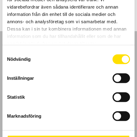
260.00
kr
–
1,005.00
kr
LÄS MER
260.00 kr
vidarebefordrar även sådana identifierare och annan
till
1,005.00 kr
information från din enhet till de sociala medier och
annons- och analysföretag som vi samarbetar med.
Dessa kan i sin tur kombinera informationen med annan
information som du har tillhandahållit eller som de har
samlat in när du har använt deras tjänster.
Samtyckesval
Nödvändig
GDPR
Inställningar
Köpvillkor
Cookies
Statistik
Klagomål
Marknadsföring
Kundundersökning