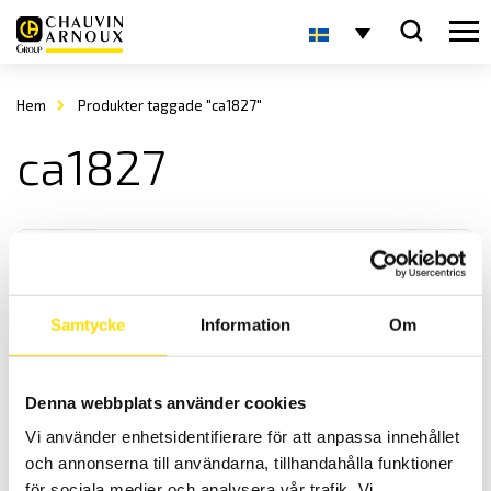
Hem
Produkter taggade "ca1827"
ca1827
Samtycke
Information
Om
Tillbehör till mätinstrument, MultiFix & Magnetfix
Denna webbplats använder cookies
Multifix och Magnetfix är magneter för enkel upphängning av
Vi använder enhetsidentifierare för att anpassa innehållet
mätinstrument och väskor överallt!
och annonserna till användarna, tillhandahålla funktioner
för sociala medier och analysera vår trafik. Vi
Prisintervall: