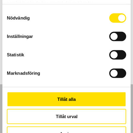
samlat in när du har använt deras tjänster.
Samtyckesval
Nödvändig
Tillbehör till mätinstrument, MultiFix & Magnetfix
Inställningar
Multifix och Magnetfix är magneter för enkel upphängning av
mätinstrument och väskor överallt!
Prisintervall:
260.00
kr
–
1,005.00
kr
LÄS MER
Statistik
260.00 kr
till
1,005.00 kr
Marknadsföring
Tillåt alla
Tillåt urval
GDPR