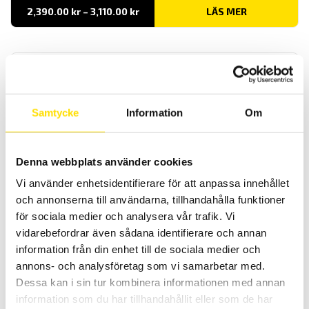
Prisintervall:
2,390.00
kr
–
3,110.00
kr
LÄS MER
2,390.00 kr
till
3,110.00 kr
Samtycke
Information
Om
Dataview mjukvara
Denna webbplats använder cookies
DATAView är en flerspråkig samt svensk mjukvara för konfigurering
Vi använder enhetsidentifierare för att anpassa innehållet
och rapportgenerering och är speciellt utvecklad för att användas
och annonserna till användarna, tillhandahålla funktioner
till Chauvin-Arnoux mätinstrument med inspelningsfunktion.
för sociala medier och analysera vår trafik. Vi
LÄS MER
vidarebefordrar även sådana identifierare och annan
information från din enhet till de sociala medier och
annons- och analysföretag som vi samarbetar med.
Dessa kan i sin tur kombinera informationen med annan
information som du har tillhandahållit eller som de har