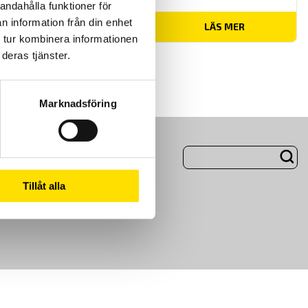
andahålla funktioner för
n information från din enhet
Prisintervall:
260.00
kr
–
1,005.00
kr
LÄS MER
260.00 kr
 tur kombinera informationen
till
1,005.00 kr
deras tjänster.
Marknadsföring
ng
Om Oss
Tillåt alla
m