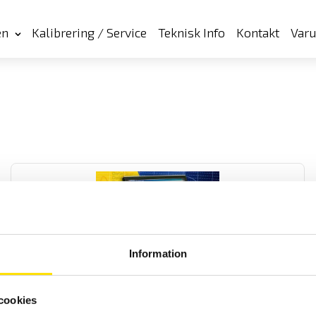
en
Kalibrering / Service
Teknisk Info
Kontakt
Var
Information
Dataview mjukvara
DATAView är en flerspråkig samt svensk mjukvara för konfigurering
cookies
och rapportgenerering och är speciellt utvecklad för att användas
till Chauvin-Arnoux mätinstrument med inspelningsfunktion.