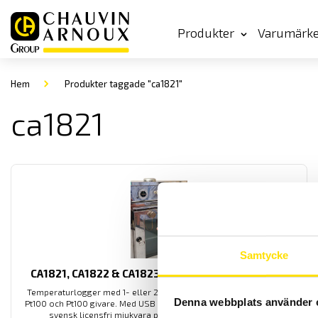
Produkter
Varumärk
Hem
Produkter taggade "ca1821"
ca1821
Samtycke
CA1821, CA1822 & CA1823 Temperaturloggerserie
Temperaturlogger med 1- eller 2-kanaler för termoelement samt
Denna webbplats använder 
Pt100 och Pt100 givare. Med USB och Bluetooth kommunikation till
svensk licensfri mjukvara på PC eller med Android APP.