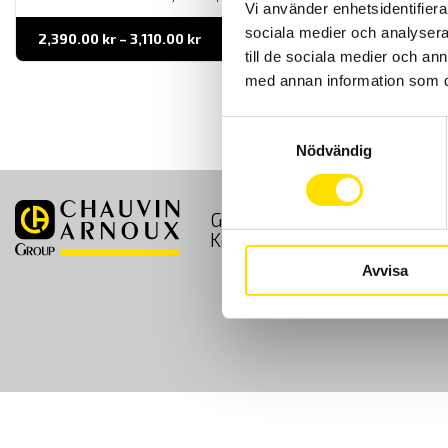
Vi använder enhetsidentifierar
sociala medier och analysera 
Prisintervall:
2,390.00
kr
–
3,110.00
kr
LÄS MER
2,390.00 kr
till de sociala medier och a
till
3,110.00 kr
med annan information som du 
Samtyckesval
Nödvändig
GDPR
Köpvillkor
Kontakt
Avvisa