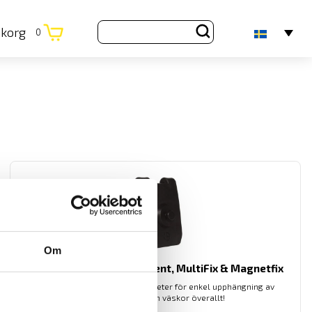
ukorg
0
Om
Tillbehör till mätinstrument, MultiFix & Magnetfix
Multifix och Magnetfix är magneter för enkel upphängning av
mätinstrument och väskor överallt!