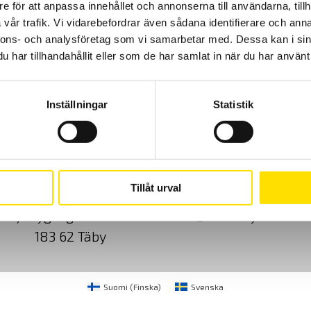
e för att anpassa innehållet och annonserna till användarna, tillh
vår trafik. Vi vidarebefordrar även sådana identifierare och anna
LÄS MER
nnons- och analysföretag som vi samarbetar med. Dessa kan i sin
har tillhandahållit eller som de har samlat in när du har använt 
Inställningar
Statistik
Cookies
Klagomål
Kundundersökni
Tillåt urval
CA Mätsystem AB
08-50 52 68 00
Sjöflygvägen 35
info@camatsystem.co
183 62 Täby
Suomi
(
Finska
)
Svenska