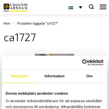
Hem
Produkter taggade "ca1727"
ca1727
Samtycke
Information
Om
CA1725 & CA1727 Varvtalsmätare
Denna webbplats använder cookies
Dessa två varvtalsmätare är speciellt utvecklade för att mäta
rotationshastigheter på alla typer av roterande föremål som
Vi använder enhetsidentifierare för att anpassa innehållet
rullband och annat, både beröringsfritt och med mekanisk kontakt
och annonserna till användarna, tillhandahålla funktioner
som extra tillbehör. En modell har minne och mjukvara för PC.