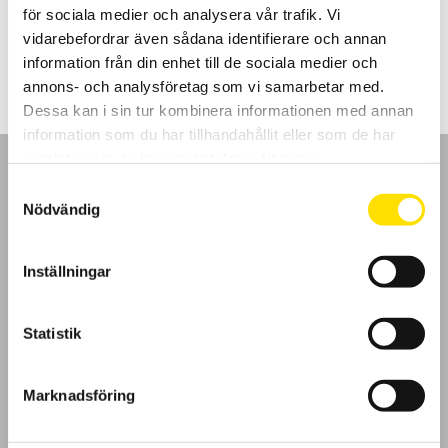
för sociala medier och analysera vår trafik. Vi
Prisintervall:
5,190.00
kr
–
7,050.00
kr
LÄS MER
vidarebefordrar även sådana identifierare och annan
5,190.00 kr
till
information från din enhet till de sociala medier och
7,050.00 kr
annons- och analysföretag som vi samarbetar med.
Dessa kan i sin tur kombinera informationen med annan
information som du har tillhandahållit eller som de har
samlat in när du har använt deras tjänster.
Samtyckesval
Nödvändig
GDPR
Inställningar
Köpvillkor
Statistik
Cookies
Marknadsföring
Klagomål