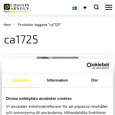
Hem
Produkter taggade "ca1725"
ca1725
Samtycke
Information
Om
CA1725 & CA1727 Varvtalsmätare
Denna webbplats använder cookies
Dessa två varvtalsmätare är speciellt utvecklade för att mäta
rotationshastigheter på alla typer av roterande föremål som
Vi använder enhetsidentifierare för att anpassa innehållet
rullband och annat, både beröringsfritt och med mekanisk kontakt
och annonserna till användarna, tillhandahålla funktioner
som extra tillbehör. En modell har minne och mjukvara för PC.