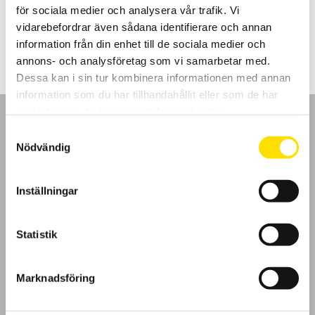
för sociala medier och analysera vår trafik. Vi
Prisintervall:
5,190.00
kr
–
7,050.00
kr
LÄS MER
vidarebefordrar även sådana identifierare och annan
5,190.00 kr
till
information från din enhet till de sociala medier och
7,050.00 kr
annons- och analysföretag som vi samarbetar med.
Dessa kan i sin tur kombinera informationen med annan
information som du har tillhandahållit eller som de har
samlat in när du har använt deras tjänster.
Samtyckesval
Nödvändig
GDPR
Inställningar
Köpvillkor
Statistik
Cookies
Marknadsföring
Klagomål