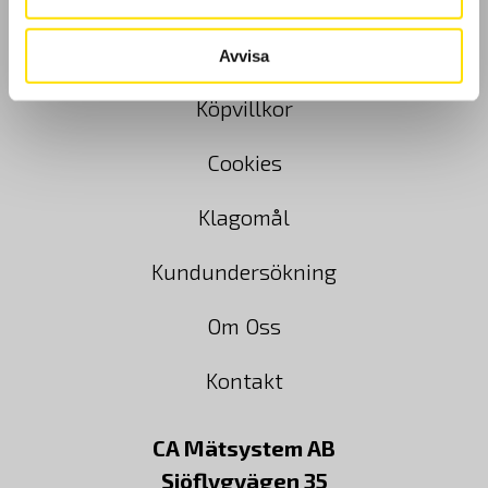
GDPR
Avvisa
Köpvillkor
Cookies
Klagomål
Kundundersökning
Om Oss
Kontakt
CA Mätsystem AB
Sjöflygvägen 35