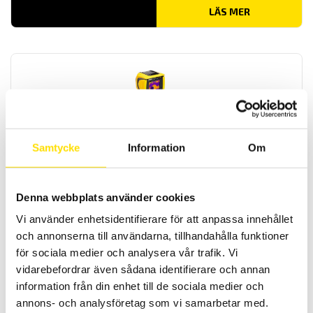
LÄS MER
Samtycke
Information
Om
CA1954 Värmekamera
Värmekamera med enkelt handhavande, svensk analysmjukvara
och svenska menyer. Snabb uppstartstid och långt batteritid. IR-
Denna webbplats använder cookies
bild, vanlig bild samt bild-i-bild -funktion. Anslut andra instrument
via Bluetooth till värmekamera CA 1954 för att se de uppmätta
Vi använder enhetsidentifierare för att anpassa innehållet
storheterna (temperatur, ström, spänning, effekt m.m.) direkt i
och annonserna till användarna, tillhandahålla funktioner
värmekamerans display.
för sociala medier och analysera vår trafik. Vi
15,590.00
kr
LÄS MER
vidarebefordrar även sådana identifierare och annan
information från din enhet till de sociala medier och
annons- och analysföretag som vi samarbetar med.