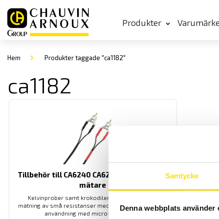
Produkter
Varumärk
Hem
Produkter taggade "ca1182"
ca1182
Tillbehör till CA6240 CA6250 & CA6255 μΩ-
Samtycke
mätare
Kelvinprober samt krokodiler och klämmor för
mätning av små resistanser med 4-trådsmetoden för
Denna webbplats använder 
användning med micro-ohmmeter.