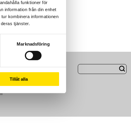
andahålla funktioner för
n information från din enhet
 tur kombinera informationen
deras tjänster.
Marknadsföring
ng
Om Oss
Tillåt alla
m