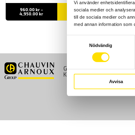
Vi använder enhetsidentifierar
960.00
kr
–
sociala medier och analysera 
LÄS MER
Prisintervall:
4,950.00
kr
till de sociala medier och a
960.00 kr
till
med annan information som du 
4,950.00 kr
Samtyckesval
Nödvändig
GDPR
Köpvillkor
Kontakt
Avvisa