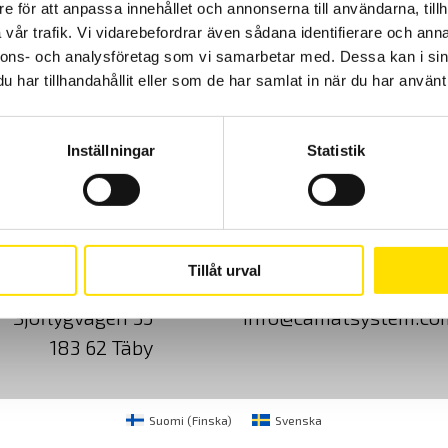
e för att anpassa innehållet och annonserna till användarna, tillh
vår trafik. Vi vidarebefordrar även sådana identifierare och anna
nnons- och analysföretag som vi samarbetar med. Dessa kan i sin
har tillhandahållit eller som de har samlat in när du har använt 
Inställningar
Statistik
Cookies
Klagomål
Kundundersökni
Tillåt urval
CA Mätsystem AB
08-50 52 68 00
Sjöflygvägen 35
info@camatsystem.co
183 62 Täby
Suomi
(
Finska
)
Svenska