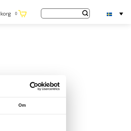
ukorg
0
Om