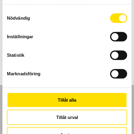
samlat in när du har använt deras tjänster.
Samtyckesval
Nödvändig
Tillbehör till mätinstrument, MultiFix & Magnetfix
Inställningar
Multifix och Magnetfix är magneter för enkel upphängning av
mätinstrument och väskor överallt!
Prisintervall:
260.00
kr
–
1,005.00
kr
LÄS MER
Statistik
260.00 kr
till
1,005.00 kr
Marknadsföring
Tillåt alla
Tillåt urval
GDPR