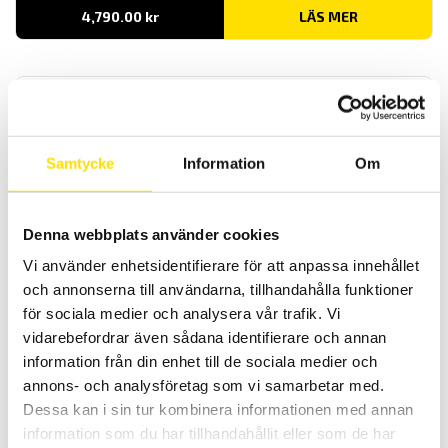
4,790.00
kr
LÄS MER
Samtycke
Information
Om
Dataview mjukvara
Denna webbplats använder cookies
DATAView är en flerspråkig samt svensk mjukvara för konfigurering
Vi använder enhetsidentifierare för att anpassa innehållet
och rapportgenerering och är speciellt utvecklad för att användas
och annonserna till användarna, tillhandahålla funktioner
till Chauvin-Arnoux mätinstrument med inspelningsfunktion.
för sociala medier och analysera vår trafik. Vi
LÄS MER
vidarebefordrar även sådana identifierare och annan
information från din enhet till de sociala medier och
annons- och analysföretag som vi samarbetar med.
Dessa kan i sin tur kombinera informationen med annan
information som du har tillhandahållit eller som de har