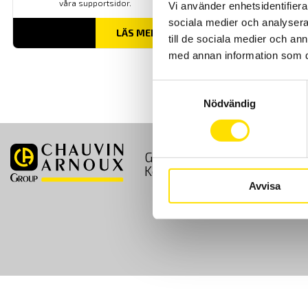
våra supportsidor.
Vi använder enhetsidentifierar
sociala medier och analysera 
LÄS MER
till de sociala medier och a
med annan information som du 
Samtyckesval
Nödvändig
GDPR
Köpvillkor
Kontakt
Avvisa