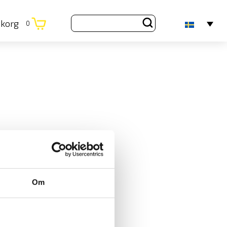
ukorg
0
Om