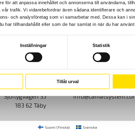
e för att anpassa innehållet och annonserna till användarna, tillh
vår trafik. Vi vidarebefordrar även sådana identifierare och anna
nnons- och analysföretag som vi samarbetar med. Dessa kan i sin
har tillhandahållit eller som de har samlat in när du har använt 
Inställningar
Statistik
Cookies
Klagomål
Kundundersökni
Tillåt urval
CA Mätsystem AB
08-50 52 68 00
Sjöflygvägen 35
info@camatsystem.co
183 62 Täby
Suomi
(
Finska
)
Svenska