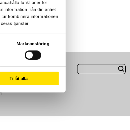
andahålla funktioner för
n information från din enhet
 tur kombinera informationen
deras tjänster.
Marknadsföring
ng
Om Oss
Tillåt alla
m