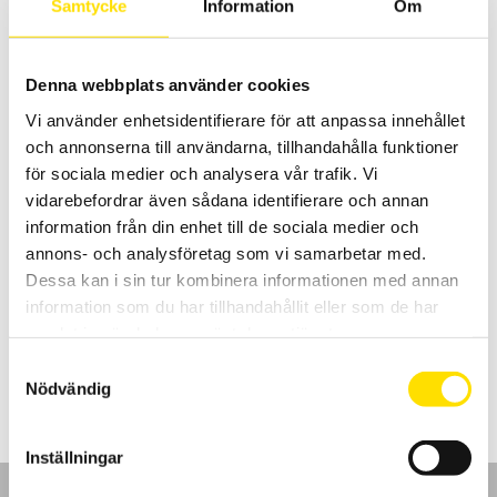
Samtycke
Information
Om
Prisintervall:
23,900.00
kr
–
42,790.00
kr
LÄS MER
23,900.00 kr
till
42,790.00 kr
Denna webbplats använder cookies
Vi använder enhetsidentifierare för att anpassa innehållet
och annonserna till användarna, tillhandahålla funktioner
för sociala medier och analysera vår trafik. Vi
vidarebefordrar även sådana identifierare och annan
information från din enhet till de sociala medier och
annons- och analysföretag som vi samarbetar med.
Chauvin-Arnoux och Metrix firmware
Dessa kan i sin tur kombinera informationen med annan
Nya firmwares till dina mätinstrument samt drivrutiner
och mjukvaruuppdateringar finns på våra supportsidor.
information som du har tillhandahållit eller som de har
samlat in när du har använt deras tjänster.
LÄS MER
Samtyckesval
Nödvändig
Inställningar