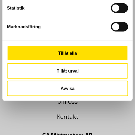
Statistik
GDPR
Marknadsföring
Köpvillkor
Tillåt alla
Cookies
Klagomål
Tillåt urval
Kundundersökning
Avvisa
Om Oss
Kontakt
CA Mätsystem AB