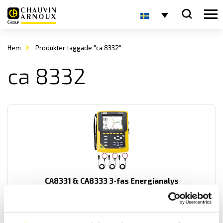
Hem
Produkter taggade "ca 8332"
ca 8332
CA8331 & CA8333 3-fas Energianalys
AC+DC TRMS energianalysatorer med 4 spännings- och 3
strömingångar med svenska menyer. USB samt SD-kort för
kommunikation med mjukvaran.