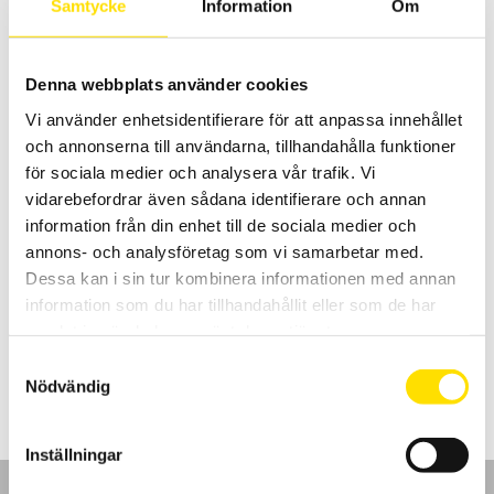
Samtycke
Information
Om
Prisintervall:
6,150.00
kr
–
8,150.00
kr
LÄS MER
6,150.00 kr
till
8,150.00 kr
Denna webbplats använder cookies
Vi använder enhetsidentifierare för att anpassa innehållet
och annonserna till användarna, tillhandahålla funktioner
för sociala medier och analysera vår trafik. Vi
vidarebefordrar även sådana identifierare och annan
information från din enhet till de sociala medier och
annons- och analysföretag som vi samarbetar med.
CA6460 & CA6462 Jord- och markresistivitetsbrygga
Dessa kan i sin tur kombinera informationen med annan
Lättanvända 1-tangents jordbryggor för nysättning- och
underhållsbesiktningar av referensjordtag med regntät kapsling.
information som du har tillhandahållit eller som de har
samlat in när du har använt deras tjänster.
Prisintervall:
12,490.00
kr
–
21,690.00
kr
LÄS MER
12,490.00 kr
Samtyckesval
till
Nödvändig
21,690.00 kr
Inställningar