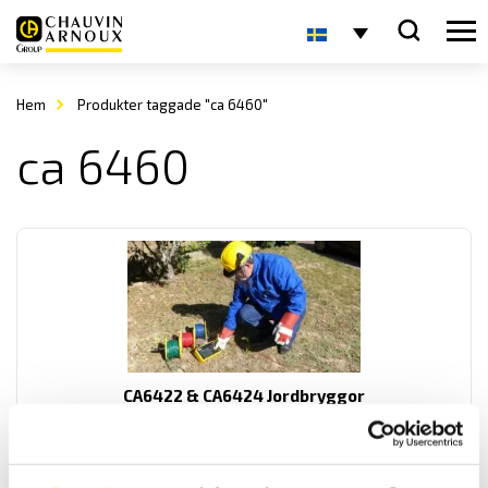
Hem
Produkter taggade "ca 6460"
ca 6460
CA6422 & CA6424 Jordbryggor
Lättanvända samt vattentäta och extremt lätta jordbryggor som
klarar hög jordresistivitet. För nysättning- och
underhållsbesiktningar av referensjordtag.