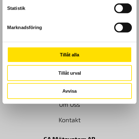
Statistik
GDPR
Marknadsföring
Köpvillkor
Tillåt alla
Cookies
Klagomål
Tillåt urval
Kundundersökning
Avvisa
Om Oss
Kontakt
CA Mätsystem AB