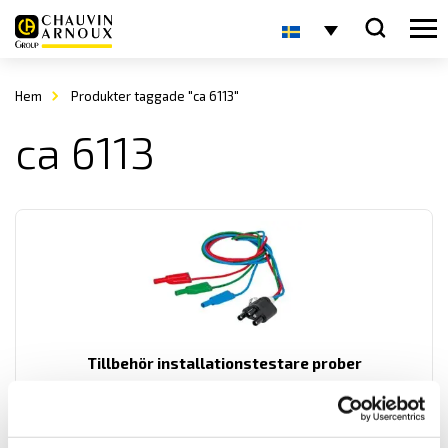
Hem
Produkter taggade "ca 6113"
ca 6113
Tillbehör installationstestare prober
Mätprober för Chauvin-Arnoux installationstestare.
Prisintervall:
275.00
kr
–
2,510.00
kr
LÄS MER
275.00 kr