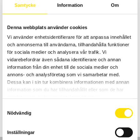
till
Samtycke
Information
Om
2,510.00 kr
Denna webbplats använder cookies
Vi använder enhetsidentifierare för att anpassa innehållet
och annonserna till användarna, tillhandahålla funktioner
för sociala medier och analysera vår trafik. Vi
vidarebefordrar även sådana identifierare och annan
Tillbehör installationstestare bläckfisk- kabelrulle
information från din enhet till de sociala medier och
& övrigt
annons- och analysföretag som vi samarbetar med.
Tillbehör till alla installations- och kontinuitetstestare som
Dessa kan i sin tur kombinera informationen med annan
kabelrulle med 30 m längd för kontinuitetsmätning samt praktisk
"bläckfisk" för isolationsprovning samt övriga tillbehör till Chauvin-
information som du har tillhandahållit eller som de har
Arnoux installationstestare.
samlat in när du har använt deras tjänster.
Prisintervall:
230.00
kr
–
1,350.00
kr
LÄS MER
Samtyckesval
230.00 kr
Nödvändig
till
1,350.00 kr
Inställningar