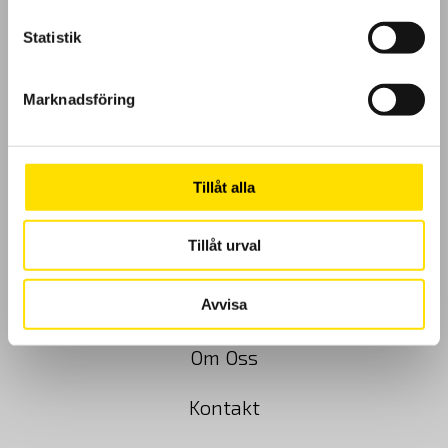
Statistik
Marknadsföring
GDPR
Köpvillkor
Tillåt alla
Cookies
Tillåt urval
Klagomål
Kundundersökning
Avvisa
Om Oss
Kontakt