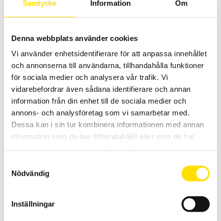
Samtycke
Information
Om
Denna webbplats använder cookies
Mecmesin Coefficient of Friction Fixture
Vi använder enhetsidentifierare för att anpassa innehållet
Friktionsfixrur från Mecmesin för mätning av
friktionskoefficienten
mellan två olika ytor enligt
ASTM D1894
och ISO8295
och annonserna till användarna, tillhandahålla funktioner
för sociala medier och analysera vår trafik. Vi
LÄS MER
vidarebefordrar även sådana identifierare och annan
information från din enhet till de sociala medier och
annons- och analysföretag som vi samarbetar med.
Dessa kan i sin tur kombinera informationen med annan
information som du har tillhandahållit eller som de har
samlat in när du har använt deras tjänster.
Samtyckesval
Nödvändig
Mecmesin Cable Cam Grip
Mecmesin Cable Cam grip är en enkel fixtur för dragtest upp till 5 kN
Inställningar
av bland annat kablar, kabelskor mm