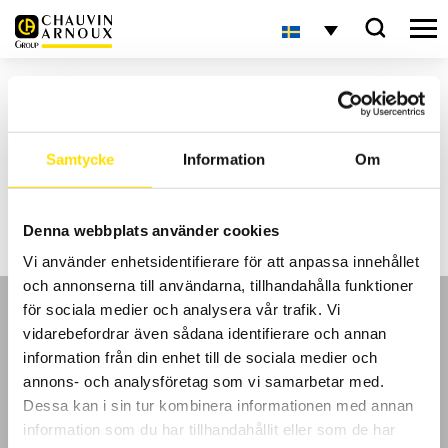
Hem
Produkter taggade "biometrics"
biometrics
Samtycke
Information
Om
Inga produkter hittades som matchade ditt val.
Denna webbplats använder cookies
Vi använder enhetsidentifierare för att anpassa innehållet
och annonserna till användarna, tillhandahålla funktioner
för sociala medier och analysera vår trafik. Vi
vidarebefordrar även sådana identifierare och annan
information från din enhet till de sociala medier och
annons- och analysföretag som vi samarbetar med.
GDPR
Dessa kan i sin tur kombinera informationen med annan
information som du har tillhandahållit eller som de har
Köpvillkor