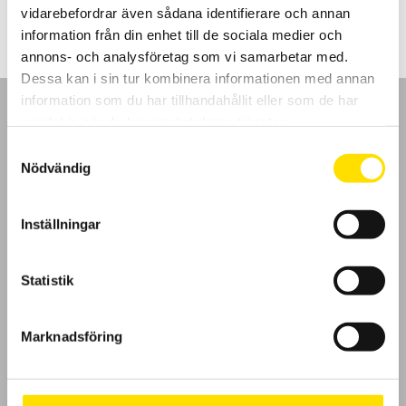
till
vidarebefordrar även sådana identifierare och annan
1,810.00 kr
information från din enhet till de sociala medier och
annons- och analysföretag som vi samarbetar med.
Dessa kan i sin tur kombinera informationen med annan
information som du har tillhandahållit eller som de har
samlat in när du har använt deras tjänster.
Samtyckesval
Nödvändig
GDPR
Inställningar
Köpvillkor
Cookies
Statistik
Klagomål
Marknadsföring
Kundundersökning