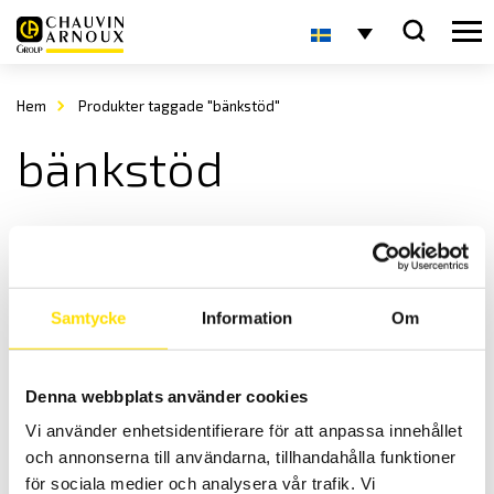
Hem
Produkter taggade "bänkstöd"
bänkstöd
Samtycke
Information
Om
Denna webbplats använder cookies
Tillbehör till CA1510
Vi använder enhetsidentifierare för att anpassa innehållet
Tillbehör för inomhuslogger CA1510.
och annonserna till användarna, tillhandahålla funktioner
Prisintervall:
630.00
kr
–
1,810.00
kr
LÄS MER
för sociala medier och analysera vår trafik. Vi
630.00 kr