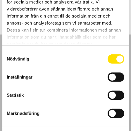
för sociala medier och analysera vår trafik. Vi
Prisintervall:
5,810.00
kr
–
9,340.00
kr
LÄS MER
5,810.00 kr
vidarebefordrar även sådana identifierare och annan
till
information från din enhet till de sociala medier och
9,340.00 kr
annons- och analysföretag som vi samarbetar med.
Dessa kan i sin tur kombinera informationen med annan
information som du har tillhandahållit eller som de har
samlat in när du har använt deras tjänster.
Samtyckesval
Nödvändig
GDPR
Inställningar
Köpvillkor
Statistik
Cookies
Klagomål
Marknadsföring
Kundundersökning