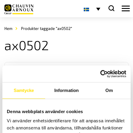
Hem
Produkter taggade "ax0502"
ax0502
Samtycke
Information
Om
AX501, AX502 & AX503 Likspänningsaggregat
Denna webbplats använder cookies
Med den patenterade teknologin från Metrix fås effektivare och
Vi använder enhetsidentifierare för att anpassa innehållet
lättare transformatorer. Med dessa linjära aggregat, som inte är
switchade, fås stabilitet, låg ljudnivå samt snabb uppstart.
och annonserna till användarna, tillhandahålla funktioner