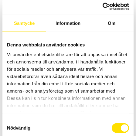
tryck, alla kapaciteter har mätområden som
börjar på noll och maxkapaciteter mellan 2,5 till
2500 N. Den används handhållen eller monterad
i provställ.
Samtycke
Information
Om
LÄS MER
Denna webbplats använder cookies
Vi använder enhetsidentifierare för att anpassa innehållet
och annonserna till användarna, tillhandahålla funktioner
för sociala medier och analysera vår trafik. Vi
vidarebefordrar även sådana identifierare och annan
information från din enhet till de sociala medier och
annons- och analysföretag som vi samarbetar med.
Dessa kan i sin tur kombinera informationen med annan
Mecmesin AFG Digital dynamometer
information som du har tillhandahållit eller som de har
Mecmesin AFG är en komplett dynamometer med inbyggd lastcell
för mätning av drag och tryck, alla kapaciteter har mätområden
samlat in när du har använt deras tjänster.
som börjar på noll och maxkapaciteter mellan 2,5 till 2500 N. Den
Samtyckesval
används handhållen eller monterad i provställ.
Nödvändig
20,960.00
kr
–