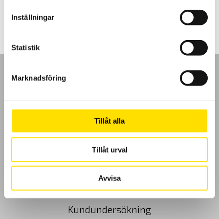
LÄS MER
Prisintervall:
23,200.00
kr
20,960.00 kr
Inställningar
till
23,200.00 kr
Statistik
Marknadsföring
GDPR
Tillåt alla
Köpvillkor
Tillåt urval
Cookies
Avvisa
Klagomål
Kundundersökning