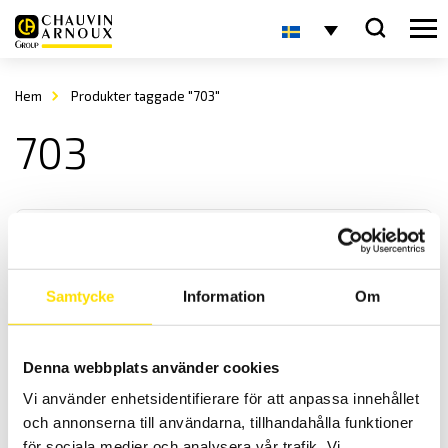
Hem
Produkter taggade "703"
703
Samtycke
Information
Om
CA702 & CA703 Spänningsprovare 600 V AC
Denna webbplats använder cookies
Enkla spänningsprovare av multifunktionstyp som får plats överallt
Vi använder enhetsidentifierare för att anpassa innehållet
med säkerhetskategori VI 600 V.
och annonserna till användarna, tillhandahålla funktioner
för sociala medier och analysera vår trafik. Vi
Prisintervall: