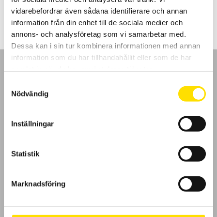
630.00
kr
–
780.00
kr
LÄS MER
630.00 kr
vidarebefordrar även sådana identifierare och annan
till
780.00 kr
information från din enhet till de sociala medier och
annons- och analysföretag som vi samarbetar med.
Dessa kan i sin tur kombinera informationen med annan
information som du har tillhandahållit eller som de har
samlat in när du har använt deras tjänster.
Samtyckesval
Nödvändig
GDPR
Inställningar
Köpvillkor
Cookies
Statistik
Klagomål
Marknadsföring
Kundundersökning