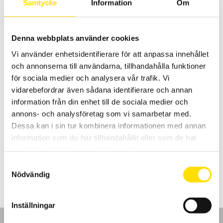
Samtycke
Information
Om
Prisintervall:
6,150.00
kr
–
8,150.00
kr
LÄS MER
6,150.00 kr
till
8,150.00 kr
Denna webbplats använder cookies
Vi använder enhetsidentifierare för att anpassa innehållet
och annonserna till användarna, tillhandahålla funktioner
för sociala medier och analysera vår trafik. Vi
vidarebefordrar även sådana identifierare och annan
information från din enhet till de sociala medier och
annons- och analysföretag som vi samarbetar med.
CA6460 & CA6462 Jord- och markresistivitetsbrygga
Dessa kan i sin tur kombinera informationen med annan
Lättanvända 1-tangents jordbryggor för nysättning- och
underhållsbesiktningar av referensjordtag med regntät kapsling.
information som du har tillhandahållit eller som de har
samlat in när du har använt deras tjänster.
Prisintervall:
12,490.00
kr
–
21,690.00
kr
LÄS MER
12,490.00 kr
Samtyckesval
till
Nödvändig
21,690.00 kr
Inställningar