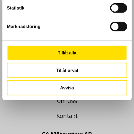
Statistik
GDPR
Marknadsföring
Köpvillkor
Tillåt alla
Cookies
Klagomål
Tillåt urval
Kundundersökning
Avvisa
Om Oss
Kontakt
CA Mätsystem AB