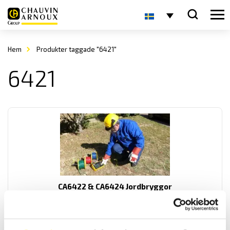
Hem
Produkter taggade "6421"
6421
CA6422 & CA6424 Jordbryggor
Lättanvända samt vattentäta och extremt lätta jordbryggor som
klarar hög jordresistivitet. För nysättning- och
underhållsbesiktningar av referensjordtag.