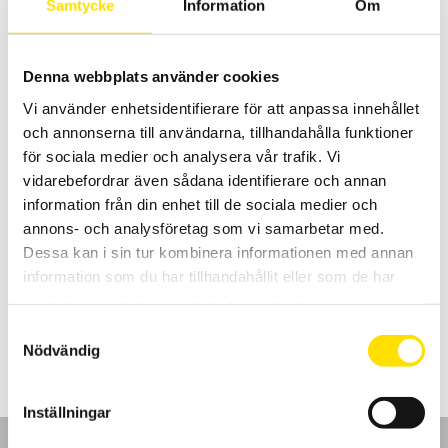
Samtycke
Information
Om
Prisintervall:
16,950.00
kr
–
18,590.00
kr
LÄS MER
16,950.00 kr
till
18,590.00 kr
Denna webbplats använder cookies
Vi använder enhetsidentifierare för att anpassa innehållet
och annonserna till användarna, tillhandahålla funktioner
för sociala medier och analysera vår trafik. Vi
vidarebefordrar även sådana identifierare och annan
information från din enhet till de sociala medier och
annons- och analysföretag som vi samarbetar med.
Scopix & CA922 – CA942 tillbehör för kommunikation
Dessa kan i sin tur kombinera informationen med annan
PC mjukvara SX-Metro för att kommunicera med Chauvin-Arnoux
och Metrix handhållna 2- och 4-kanals oscilloskop.
information som du har tillhandahållit eller som de har
samlat in när du har använt deras tjänster.
LÄS MER
Samtyckesval
Nödvändig
Inställningar