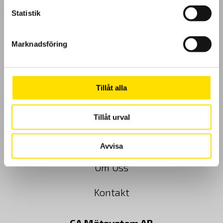
Statistik
GDPR
Marknadsföring
Köpvillkor
Tillåt alla
Cookies
Klagomål
Tillåt urval
Kundundersökning
Avvisa
Om Oss
Kontakt
CA Mätsystem AB