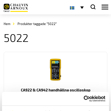
Hem
Produkter taggade "5022"
5022
CA922 & CA942 handhållna oscilloskop
Handhållen oscilloskop-serie från Chauvin-Arnoux med svenska
menyer samt galvaniskt isolerade ingångar. Med 20- eller 40MHz
analog bandbredd.