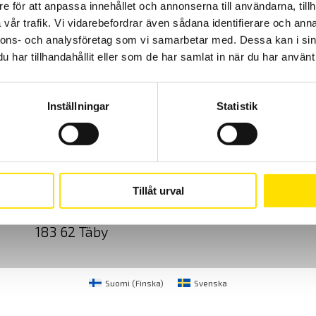
e för att anpassa innehållet och annonserna till användarna, tillh
vår trafik. Vi vidarebefordrar även sådana identifierare och anna
nnons- och analysföretag som vi samarbetar med. Dessa kan i sin
har tillhandahållit eller som de har samlat in när du har använt 
Inställningar
Statistik
Cookies
Klagomål
Kundundersökni
CA Mätsystem AB
08-50 52 68 00
Tillåt urval
Sjöflygvägen 35
info@camatsystem.co
183 62 Täby
Suomi
(
Finska
)
Svenska