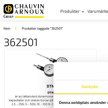
Produkter
Varumärk
Hem
Produkter taggade "362501"
362501
DTN
Samtycke
DTN
är en lättanvänd dynamometer som finns i 6 st olika
kapaciteter och skalan börjar på 10% av mätområdet [1 - 10N,
Denna webbplats använder 
2,5 - 25N, 5 - 50N, 10 - 100 N, 20 - 200N samt 30 - 300N].