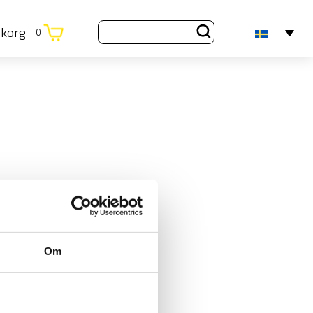
ukorg
0
Om