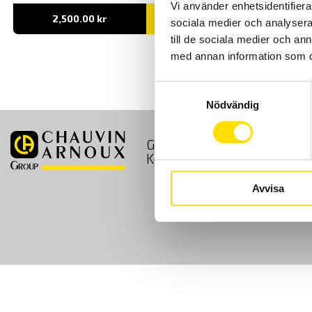
Vi använder enhetsidentifierar
2,500.00
kr
LÄS MER
sociala medier och analysera 
till de sociala medier och a
med annan information som du 
Samtyckesval
Nödvändig
GDPR
Köpvillkor
Kontakt
Avvisa