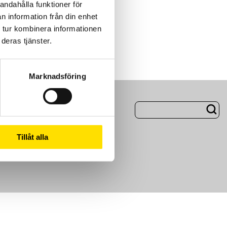
andahålla funktioner för
n information från din enhet
 tur kombinera informationen
deras tjänster.
Marknadsföring
ng
Om Oss
Tillåt alla
m