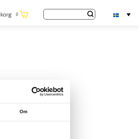
ukorg
0
Om