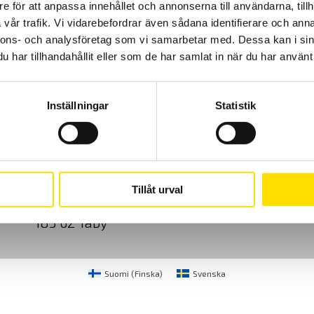
e för att anpassa innehållet och annonserna till användarna, tillh
vår trafik. Vi vidarebefordrar även sådana identifierare och anna
nnons- och analysföretag som vi samarbetar med. Dessa kan i sin
har tillhandahållit eller som de har samlat in när du har använt 
Inställningar
Statistik
Cookies
Klagomål
Kundundersökni
CA Mätsystem AB
08-50 52 68 00
Tillåt urval
Sjöflygvägen 35
info@camatsystem.co
183 62 Täby
Suomi
(
Finska
)
Svenska