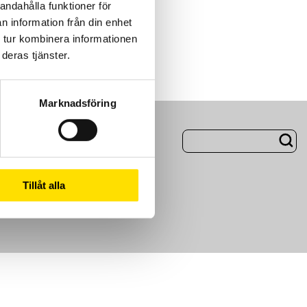
andahålla funktioner för
n information från din enhet
 tur kombinera informationen
deras tjänster.
Marknadsföring
ng
Om Oss
Tillåt alla
m