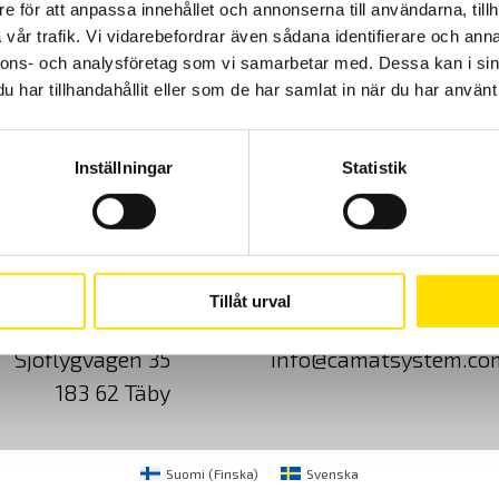
e för att anpassa innehållet och annonserna till användarna, tillh
vår trafik. Vi vidarebefordrar även sådana identifierare och anna
nnons- och analysföretag som vi samarbetar med. Dessa kan i sin
har tillhandahållit eller som de har samlat in när du har använt 
Inställningar
Statistik
Cookies
Klagomål
Kundundersökni
Tillåt urval
CA Mätsystem AB
08-50 52 68 00
Sjöflygvägen 35
info@camatsystem.co
183 62 Täby
Suomi
(
Finska
)
Svenska