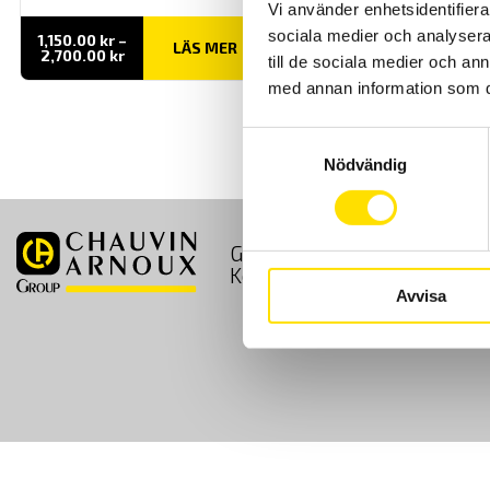
Vi använder enhetsidentifierar
sociala medier och analysera 
1,150.00
kr
–
LÄS MER
Prisintervall:
2,700.00
kr
till de sociala medier och a
1,150.00 kr
till
med annan information som du 
2,700.00 kr
Samtyckesval
Nödvändig
GDPR
Köpvillkor
Kontakt
Avvisa