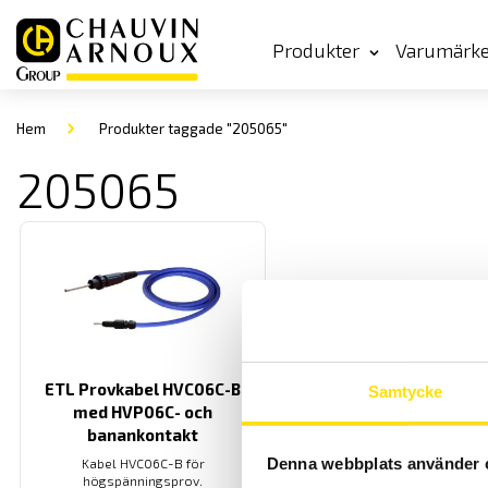
Produkter
Varumärk
Hem
Produkter taggade "205065"
205065
ETL Provkabel HVC06C-B
Samtycke
med HVP06C- och
banankontakt
Denna webbplats använder 
Kabel HVC06C-B för
högspänningsprov.