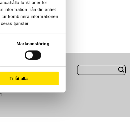
andahålla funktioner för
n information från din enhet
 tur kombinera informationen
deras tjänster.
Marknadsföring
ng
Om Oss
Tillåt alla
m