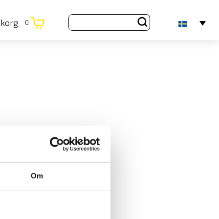
ukorg
0
Om