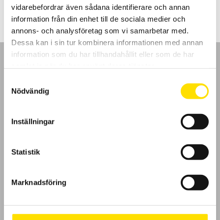
vidarebefordrar även sådana identifierare och annan
information från din enhet till de sociala medier och
annons- och analysföretag som vi samarbetar med.
Dessa kan i sin tur kombinera informationen med annan
information som du har tillhandahållit eller som de har
samlat in när du har använt deras tjänster.
Samtyckesval
Nödvändig
GDPR
Inställningar
Köpvillkor
Cookies
Statistik
Klagomål
Marknadsföring
Kundundersökning