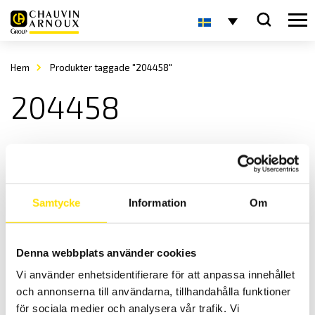
Hem
Produkter taggade "204458"
204458
Samtycke
Information
Om
Denna webbplats använder cookies
Hållare för ETL testprober och -pistoler
Vi använder enhetsidentifierare för att anpassa innehållet
Smidiga hållare för ETL testprober- och pistoler.
och annonserna till användarna, tillhandahålla funktioner
LÄS MER
för sociala medier och analysera vår trafik. Vi