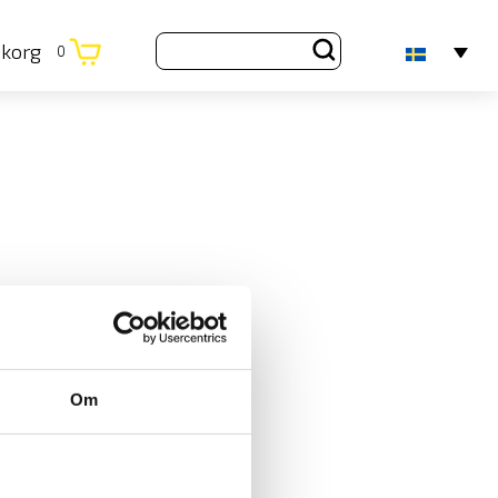
ukorg
0
Om