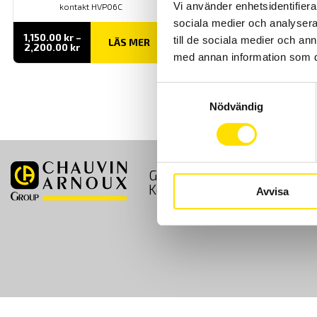
Vi använder enhetsidentifierar
kontakt HVP06C
sociala medier och analysera 
1,150.00
kr
–
till de sociala medier och a
LÄS MER
Prisintervall:
2,200.00
kr
1,150.00 kr
med annan information som du 
till
2,200.00 kr
Samtyckesval
Nödvändig
GDPR
Köpvillkor
Kontakt
Avvisa