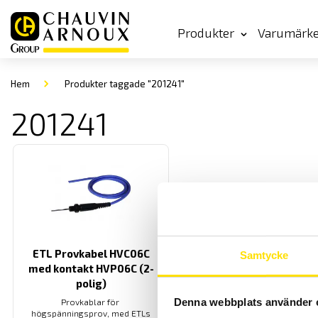
Produkter
Varumärk
Hem
Produkter taggade "201241"
201241
ETL Provkabel HVC06C
Samtycke
med kontakt HVP06C (2-
polig)
Denna webbplats använder 
Provkablar för
högspänningsprov, med ETLs