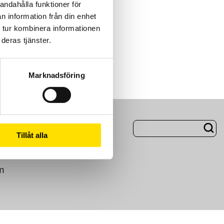
andahålla funktioner för
n information från din enhet
 tur kombinera informationen
deras tjänster.
Marknadsföring
ng
Om Oss
Tillåt alla
m