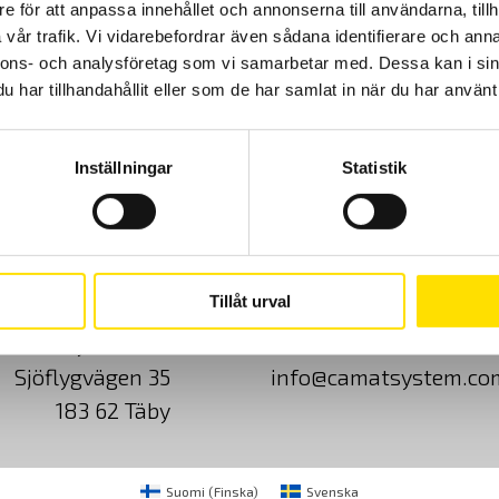
e för att anpassa innehållet och annonserna till användarna, tillh
vår trafik. Vi vidarebefordrar även sådana identifierare och anna
nnons- och analysföretag som vi samarbetar med. Dessa kan i sin
har tillhandahållit eller som de har samlat in när du har använt 
Inställningar
Statistik
Cookies
Klagomål
Kundundersökni
Tillåt urval
CA Mätsystem AB
08-50 52 68 00
Sjöflygvägen 35
info@camatsystem.co
183 62 Täby
Suomi
(
Finska
)
Svenska