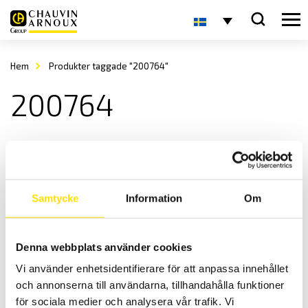
Hem
Produkter taggade "200764"
200764
Samtycke
Information
Om
Denna webbplats använder cookies
ETL Provkabel PE med 4-polig kontakt och magnet
Vi använder enhetsidentifierare för att anpassa innehållet
Provkabel för säker testning vid högspänningsprov.
och annonserna till användarna, tillhandahålla funktioner
LÄS MER
för sociala medier och analysera vår trafik. Vi