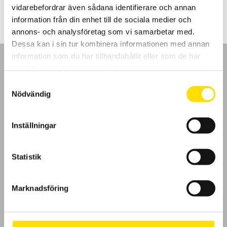
vidarebefordrar även sådana identifierare och annan
information från din enhet till de sociala medier och
annons- och analysföretag som vi samarbetar med.
Dessa kan i sin tur kombinera informationen med annan
information som du har tillhandahållit eller som de har
samlat in när du har använt deras tjänster.
Samtyckesval
Nödvändig
GDPR
Inställningar
Köpvillkor
Cookies
Statistik
Klagomål
Marknadsföring
Kundundersökning