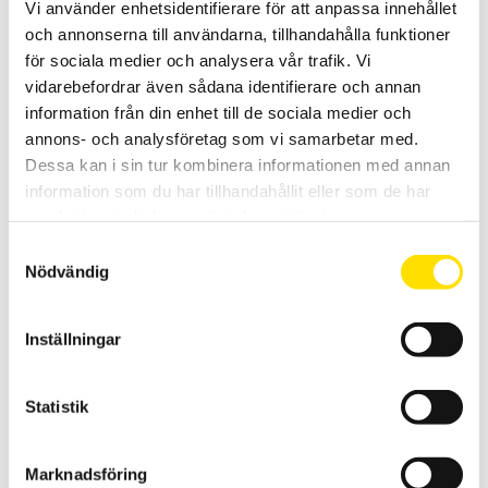
Vi använder enhetsidentifierare för att anpassa innehållet
och annonserna till användarna, tillhandahålla funktioner
för sociala medier och analysera vår trafik. Vi
vidarebefordrar även sådana identifierare och annan
information från din enhet till de sociala medier och
annons- och analysföretag som vi samarbetar med.
CA 1246 Luftfuktighet – Temperaturmätare
Dessa kan i sin tur kombinera informationen med annan
För mätning av relativ fuktighet, daggpunkt och temperatur på luft.
information som du har tillhandahållit eller som de har
Kan anslutas via Bluetooth till värmekamera CA1954 för visning av
samlat in när du har använt deras tjänster.
temperatur och luftfuktighet direkt i dess display.
Samtyckesval
3,690.00
kr
LÄS MER
Nödvändig
Inställningar
Statistik
Marknadsföring