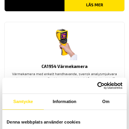
LÄS MER
CA1954 Värmekamera
Värmekamera med enkelt handhavande, svensk analysmjukvara
och svenska menyer. Snabb uppstartstid och långt batteritid. IR-
bild, vanlig bild samt bild-i-bild -funktion. Anslut andra instrument
via Bluetooth till värmekamera CA 1954 för att se de uppmätta
storheterna (temperatur, ström, spänning, effekt m.m.) direkt i
värmekamerans display.
Samtycke
Information
Om
15,590.00
kr
LÄS MER
Denna webbplats använder cookies