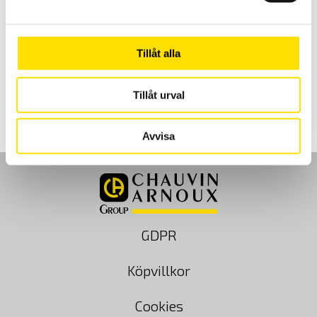
Dataview mjukvara
DATAView är en flerspråkig samt svensk mjukvara för konfigurering
och rapportgenerering och är speciellt utvecklad för att användas
till Chauvin-Arnoux mätinstrument med inspelningsfunktion.
Tillåt alla
LÄS MER
Tillåt urval
Avvisa
GDPR
Köpvillkor
Cookies