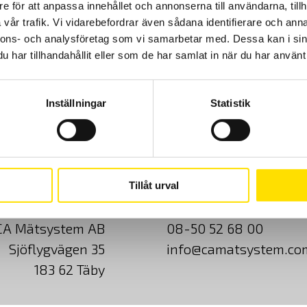
e för att anpassa innehållet och annonserna till användarna, tillh
vår trafik. Vi vidarebefordrar även sådana identifierare och anna
nnons- och analysföretag som vi samarbetar med. Dessa kan i sin
har tillhandahållit eller som de har samlat in när du har använt 
Inställningar
Statistik
Cookies
Klagomål
Kundundersökni
Tillåt urval
CA Mätsystem AB
08-50 52 68 00
Sjöflygvägen 35
info@camatsystem.co
183 62 Täby