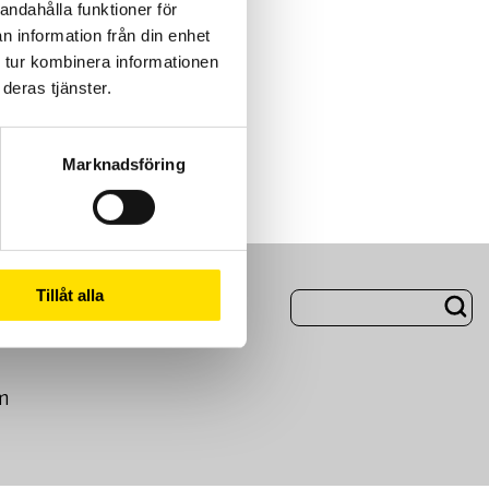
andahålla funktioner för
n information från din enhet
 tur kombinera informationen
deras tjänster.
Marknadsföring
ng
Om Oss
Tillåt alla
m