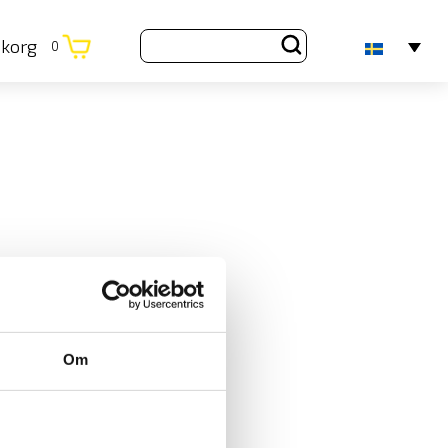
ukorg
0
Om