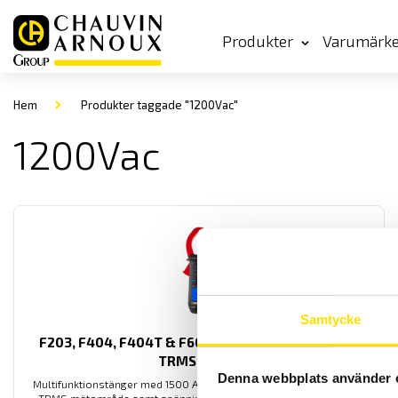
Produkter
Varumärk
Hem
Produkter taggade "1200Vac"
1200Vac
Samtycke
F203, F404, F404T & F604 Multifunktionstänger
TRMS AC/DC
Denna webbplats använder 
Multifunktionstänger med 1500 A eller 3000 A lik- och växelström