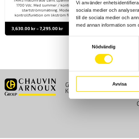
TRMS mätområde samt spänningsmätning upp till 1200 Vac och
Vi använder enhetsidentifierar
1700 Vdc. Med summer / kontinuitet, temperaturmätning och
sociala medier och analysera 
startströmsmätning. Modell F404T har en automatisk
kontrollfunktion om likström finns på solpanelsinstallationer.
till de sociala medier och a
med annan information som du 
Prisintervall:
3,630.00
kr
–
7,295.00
kr
LÄS MER
3,630.00 kr
till
Samtyckesval
7,295.00 kr
Nödvändig
GDPR
Köpvillkor
Avvisa
Kontakt