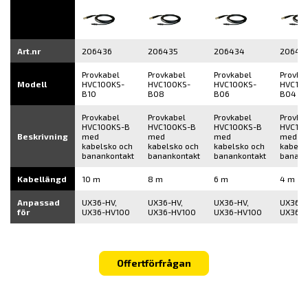
Art.nr
206436
206435
206434
20643
Provkabel
Provkabel
Provkabel
Provka
Modell
HVC100KS-
HVC100KS-
HVC100KS-
HVC10
B10
B08
B06
B04
Provkabel
Provkabel
Provkabel
Provka
HVC100KS-B
HVC100KS-B
HVC100KS-B
HVC10
Beskrivning
med
med
med
med
kabelsko och
kabelsko och
kabelsko och
kabels
banankontakt
banankontakt
banankontakt
banank
Kabellängd
10 m
8 m
6 m
4 m
Anpassad
UX36-HV,
UX36-HV,
UX36-HV,
UX36-H
för
UX36-HV100
UX36-HV100
UX36-HV100
UX36-
Offertförfrågan