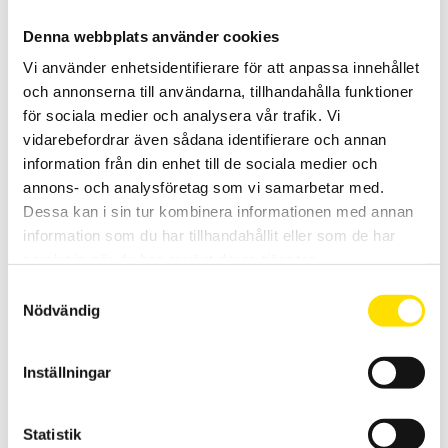
Denna webbplats använder cookies
Vi använder enhetsidentifierare för att anpassa innehållet
och annonserna till användarna, tillhandahålla funktioner
för sociala medier och analysera vår trafik. Vi
2-handskontroll för ETL 36-serien
vidarebefordrar även sådana identifierare och annan
Praktiska handstyrningsenheter för ETL 36-serien
information från din enhet till de sociala medier och
annons- och analysföretag som vi samarbetar med.
LÄS MER
Dessa kan i sin tur kombinera informationen med annan
information som du har tillhandahållit eller som de har
samlat in när du har använt deras tjänster.
Samtyckesval
Nödvändig
Inställningar
ETL 2-handskontroll för elsäkerhetsprovning
ETL 2-handskontroll för säker högspänningsprovning
Statistik