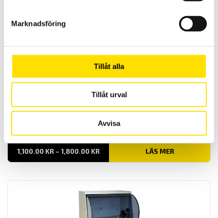
LÄS MER
Marknadsföring
Tillåt alla
Tillåt urval
ETL Provkabel PE med 4-polig kontakt
Avvisa
Provkabel för säker testning vid högspänningsprov.
PRISINTERVALL:
1,100.00
KR
–
1,800.00
KR
LÄS MER
1,100.00 KR
TILL
1,800.00 KR