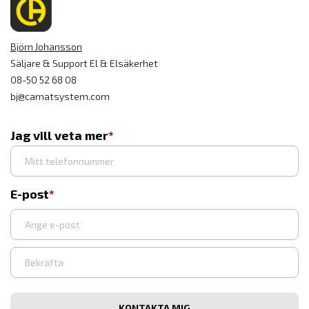
Björn Johansson
Säljare & Support El & Elsäkerhet
08-50 52 68 08
bj@camatsystem.com
Jag vill veta mer
E-post
Ange
e-
post
Bekräfta