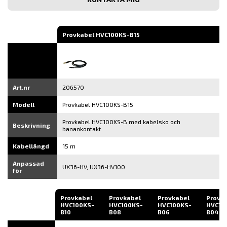
e-
post
Provkabel HVC100KS-B15
Art.nr
206570
Modell
Provkabel HVC100KS-B15
Provkabel HVC100KS-B med kabelsko och
Beskrivning
banankontakt
Kabellängd
15 m
Anpassad
UX36-HV, UX36-HV100
för
Provkabel
Provkabel
Provkabel
Provk
HVC100KS-
HVC100KS-
HVC100KS-
HVC10
B10
B08
B06
B04