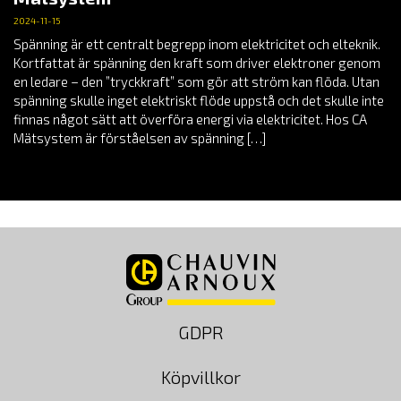
2024-11-15
Spänning är ett centralt begrepp inom elektricitet och elteknik.
Kortfattat är spänning den kraft som driver elektroner genom
en ledare – den ”tryckkraft” som gör att ström kan flöda. Utan
spänning skulle inget elektriskt flöde uppstå och det skulle inte
finnas något sätt att överföra energi via elektricitet. Hos CA
Mätsystem är förståelsen av spänning […]
GDPR
Köpvillkor