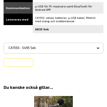
µ-USB för PC-mjukvara samt BlueTooth för
Kommunikation
Android APP
CA1150, väska, batterier, µ-USB kabel, Pitotrör
Levereras med
med slang och snabbmanual
6835 Sek
▾
CA1550 - 5495 Sek
Köp
Du kanske också gillar...