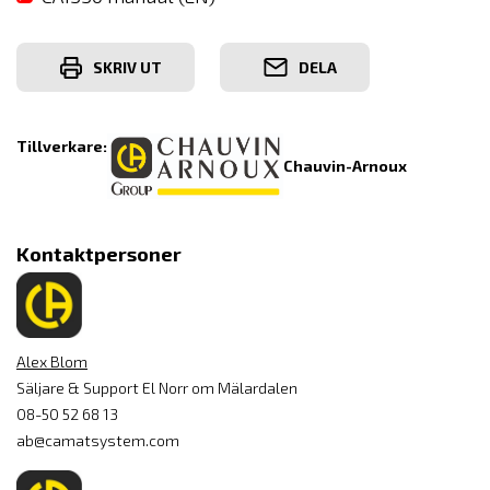
SKRIV UT
DELA
Tillverkare:
Chauvin-Arnoux
Kontaktpersoner
Alex Blom
Säljare & Support El Norr om Mälardalen
08-50 52 68 13
ab@camatsystem.com