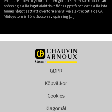
en ledare – den ”tryckkraft” som gör att ström kan flöda. Utan
spänning skulle inget elektriskt flöde uppstå och det skulle inte
finnas något sätt att överföra energi via elektricitet. Hos CA
Mätsystem är förståelsen av spänning […]
GDPR
Köpvillkor
Cookies
Klagomål