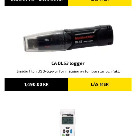
1,030.00 KR
TILL
2,160.00 KR
CA DL53 logger
Smidig liten USB-logger för mätning av temperatur och fukt.
1,490.00
KR
LÄS MER