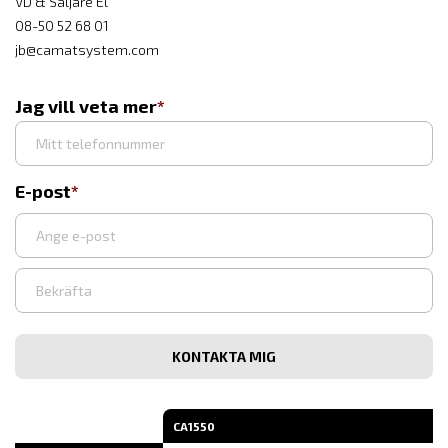
VD & Säljare El
08-50 52 68 01
jb@camatsystem.com
Jag vill veta mer
E-post
Ange
e-
post
Bekräfta
e-
post
CA1550