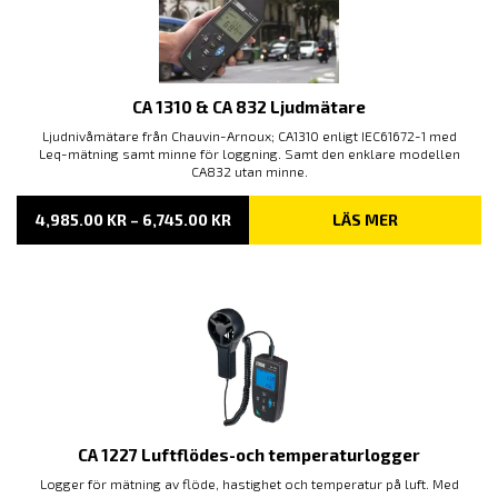
CA 1310 & CA 832 Ljudmätare
Ljudnivåmätare från Chauvin-Arnoux; CA1310 enligt IEC61672-1 med
Leq-mätning samt minne för loggning. Samt den enklare modellen
CA832 utan minne.
PRISINTERVALL:
4,985.00
KR
–
6,745.00
KR
LÄS MER
4,985.00 KR
TILL
6,745.00 KR
CA 1227 Luftflödes-och temperaturlogger
Logger för mätning av flöde, hastighet och temperatur på luft. Med