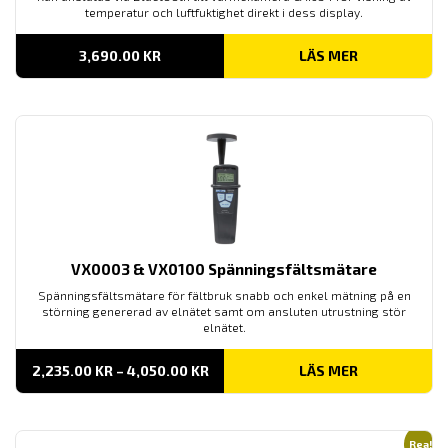
temperatur och luftfuktighet direkt i dess display.
3,690.00
KR
LÄS MER
VX0003 & VX0100 Spänningsfältsmätare
Spänningsfältsmätare för fältbruk snabb och enkel mätning på en
störning genererad av elnätet samt om ansluten utrustning stör
elnätet.
PRISINTERVALL:
2,235.00
KR
–
4,050.00
KR
LÄS MER
2,235.00 KR
TILL
4,050.00 KR
Rea!