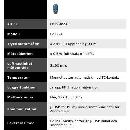
Art.nr
P01654550
Modell
CA1550
Tryck mätområde
± 2,450 Pa upplösning 0,1 Pa
Mätosäkerhet
± 0.5 % full skala ± 1 siffra
Lufthastighet
2...60 m/s
mätområde
Temperatur
Manuellt eller automatisk med TC-kontakt
Loggerfunktion
Ja, upp till 1 miljon mätvärden
Mätfunktioner
Min, Max, Hold, AVG
µ-USB för PC-mjukvara samt BlueTooth för
Kommunikation
Android APP
CA1150, väska, batterier, µ-USB kabel och
Levereras med
snabbmanual