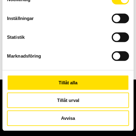
Inställningar
CA40 Magnetfältsmätare
Statistik
CA 40 detekterar lågfrekventa magnetiska fält upp till 300 Hz i en
riktning.
Marknadsföring
7,945.00
KR
LÄS MER
Tillåt alla
Aktuellt
Tillåt urval
Avvisa