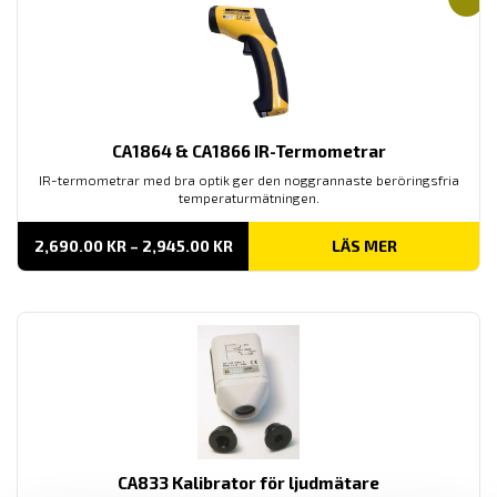
CA1864 & CA1866 IR-Termometrar
IR-termometrar med bra optik ger den noggrannaste beröringsfria
temperaturmätningen.
PRISINTERVALL:
2,690.00
KR
–
2,945.00
KR
LÄS MER
2,690.00 KR
TILL
2,945.00 KR
CA833 Kalibrator för ljudmätare