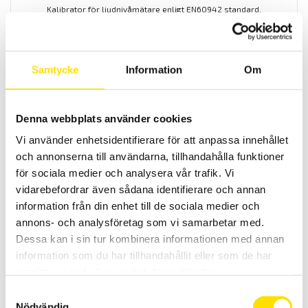
Kalibrator för ljudnivåmätare enligt EN60942 standard.
5,565.00
KR
LÄS MER
Samtycke
Information
Om
Denna webbplats använder cookies
Vi använder enhetsidentifierare för att anpassa innehållet
och annonserna till användarna, tillhandahålla funktioner
för sociala medier och analysera vår trafik. Vi
CA1875 Simuleringsenhet för termografi
vidarebefordrar även sådana identifierare och annan
Simuleringsenhet för utbildning inom infraröd termografering.
information från din enhet till de sociala medier och
annons- och analysföretag som vi samarbetar med.
15,995.00
KR
LÄS MER
Dessa kan i sin tur kombinera informationen med annan
information som du har tillhandahållit eller som de har
samlat in när du har använt deras tjänster.
Samtyckesval
Nödvändig