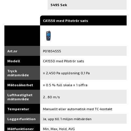
5495 Sek
CA1550 med Pitotrör sats
Art.nr
P01654555
Modell
CA1550 med Pitotrör sats
Tryck
± 2,450 Pa upplösning 0,1 Pa
mätområde
Mätosäkerhet
± 0.5 % full skala ± 1 siffra
Lufthastighet
2...60 m/s
mätområde
Temperatur
Manuellt eller automatisk med TC-kontakt
Loggerfunktion
Ja, upp till 1 miljon mätvärden
Mätfunktioner
Min, Max, Hold, AVG