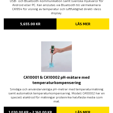
USB- och Bluetooth-kommunikation samt svenska mjukvaror för
Android eller PC. Kan anslutas via Bluetooth till värmekamera
CA1954 för visning av temperatur och luftfuktighet direkt i dess
display.
5,655.00
KR
LÄS MER
CA10001 & CA10002 pH-mätare med
temperaturkompensering
Smidiga och användarvänliga pH-metrar med temperaturmätning
samt automatisk temperaturkompensering. Modell CA10002 har en
speciell elektrod för mätningar proteinrika halvfasta media som
mat.
PRISINTERVALL:
1,030.00
KR
–
2,160.00
KR
LÄS MER