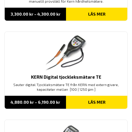
manuellt provställ för Kern hårdhetsmätare.
Prisintervall:
3,300.00
kr
–
4,300.00
kr
LÄS MER
3,300.00 kr
till
4,300.00 kr
KERN Digital tjockleksmätare TE
Sauter digital Tjockleksmätare TE från KERN med extern givare,
kapaciteter mellan [100 | 1250 μm ]
Prisintervall:
4,880.00
kr
–
6,190.00
kr
LÄS MER
4,880.00 kr
till
6,190.00 kr