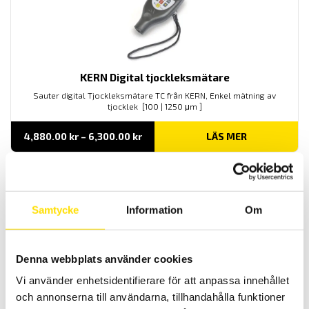
KERN Digital tjockleksmätare
Sauter digital Tjockleksmätare TC från KERN, Enkel mätning av
tjocklek [100 | 1250 μm ]
Prisintervall:
4,880.00
kr
–
6,300.00
kr
LÄS MER
4,880.00 kr
till
6,300.00 kr
Samtycke
Information
Om
Denna webbplats använder cookies
Vi använder enhetsidentifierare för att anpassa innehållet
KERN Referensplattor AHBD-01 för Shore D
och annonserna till användarna, tillhandahålla funktioner
Referensplattor AHBD-01 för Shore D