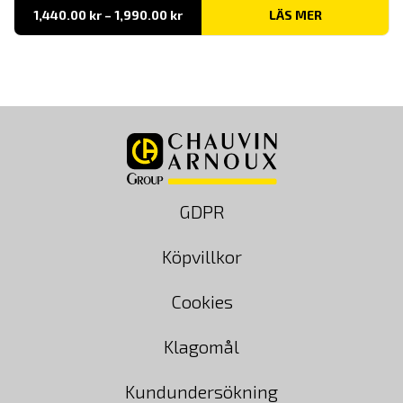
Prisintervall:
1,440.00
kr
–
1,990.00
kr
LÄS MER
1,440.00 kr
till
1,990.00 kr
GDPR
Köpvillkor
Cookies
Klagomål
Kundundersökning