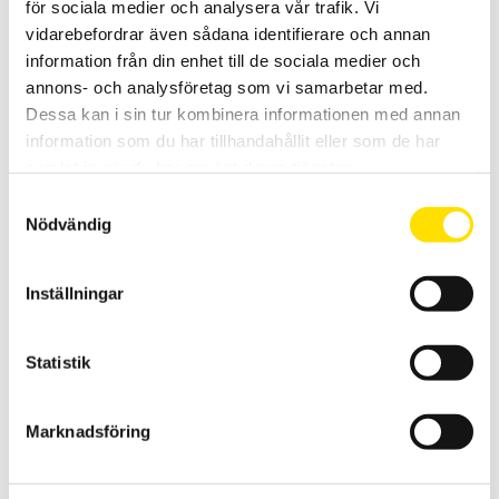
för sociala medier och analysera vår trafik. Vi
vidarebefordrar även sådana identifierare och annan
1,025.00
kr
LÄS MER
information från din enhet till de sociala medier och
annons- och analysföretag som vi samarbetar med.
Dessa kan i sin tur kombinera informationen med annan
information som du har tillhandahållit eller som de har
samlat in när du har använt deras tjänster.
Samtyckesval
Nödvändig
KERN Referensplattor AHBA-01 för Shore A
Inställningar
Referensplattor AHBA-01 för Shore A
1,250.00
kr
LÄS MER
Statistik
Marknadsföring