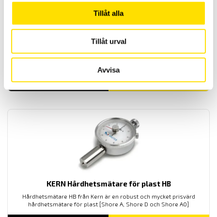
Tillåt alla
KERN Digital hårdhetsmätare HD
Tillåt urval
Digital Hårdhetsmätare HD, Enkel mätning av hårdhet på plast
genom insticksmätning [Shore A, Shore D och Shore A0]
Avvisa
5,000.00
kr
LÄS MER
KERN Hårdhetsmätare för plast HB
Hårdhetsmätare HB från Kern är en robust och mycket prisvärd
hårdhetsmätare för plast [Shore A, Shore D och Shore A0]