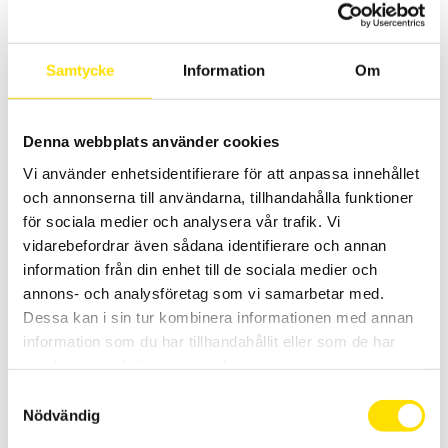
CA6131 och CA6133 är kompakta installationstestare utan
undermenyer för enkel användning med automatisk testsekvens
samt Bluetooth kommunikation.
Samtycke
Information
Om
Prisintervall:
8,395.00
kr
–
10,990.00
kr
LÄS MER
8,395.00 kr
till
10,990.00 kr
Denna webbplats använder cookies
Vi använder enhetsidentifierare för att anpassa innehållet
och annonserna till användarna, tillhandahålla funktioner
för sociala medier och analysera vår trafik. Vi
vidarebefordrar även sådana identifierare och annan
information från din enhet till de sociala medier och
annons- och analysföretag som vi samarbetar med.
CA6116N & CA6117 Installationstestare
Dessa kan i sin tur kombinera informationen med annan
Installationstestare med svenska menyer och svensk mjukvara för
information som du har tillhandahållit eller som de har
enkel rapportgenerering även till excel. Med färgskärm som har
samlat in när du har använt deras tjänster.
grafisk inkopplingsanvisning. Med spänningsfallsmätning och
inbyggd säkringstabell samt mätning på elbilsladdstationer med
Samtyckesval
adapter CA6652. Dokumentation enligt SS 436 40 00 utgåva 3.
Nödvändig
Prisintervall:
21,595.00
kr
–
29,900.00
kr
LÄS MER