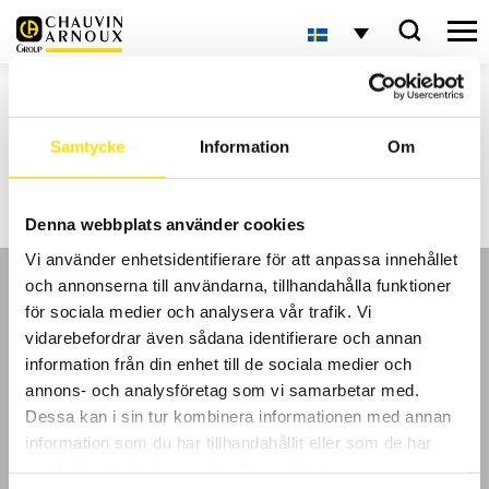
Öppet i helgerna
Samtycke
Information
Om
Vi är öppna som vanligt 8-16:30 varje vardag under jul- och nyårshelgen.
Välkommen med din förfrågan!
Alla på CA Mätsystem önskar God Jul och Gott Nytt År!
Denna webbplats använder cookies
Vi använder enhetsidentifierare för att anpassa innehållet
och annonserna till användarna, tillhandahålla funktioner
för sociala medier och analysera vår trafik. Vi
vidarebefordrar även sådana identifierare och annan
information från din enhet till de sociala medier och
GDPR
annons- och analysföretag som vi samarbetar med.
Dessa kan i sin tur kombinera informationen med annan
Köpvillkor
information som du har tillhandahållit eller som de har
samlat in när du har använt deras tjänster.
Cookies