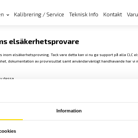
en
Kalibrering / Service
Teknisk Info
Kontakt
Var
ms elsäkerhetsprovare
 inom elsäkerhetsprovning. Tack vare detta kan vi nu ge support på alla CLC el
nhet, dokumentation av provresultat samt användarvänligt handhavande har vi 
av dessa.
Information
Cookies
Klagomål
Kundundersökni
cookies