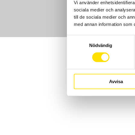
Vi använder enhetsidentifierar
sociala medier och analysera 
till de sociala medier och a
med annan information som du 
Samtyckesval
Nödvändig
Avvisa