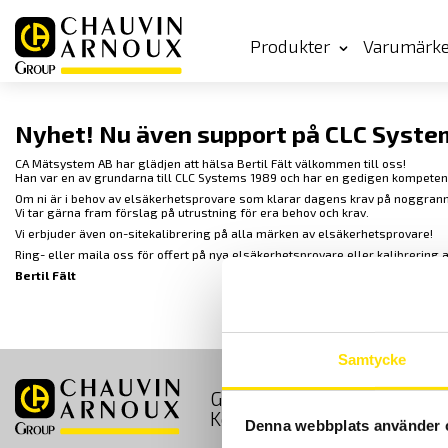
Produkter
Varumärk
Nyhet! Nu även support på CLC Syste
CA Mätsystem AB har glädjen att hälsa Bertil Fält välkommen till oss!
Han var en av grundarna till CLC Systems 1989 och har en gedigen kompetens
Om ni är i behov av elsäkerhetsprovare som klarar dagens krav på noggran
Vi tar gärna fram förslag på utrustning för era behov och krav.
Vi erbjuder även on-sitekalibrering på alla märken av elsäkerhetsprovare!
Ring- eller maila oss för offert på nya elsäkerhetsprovare eller kalibrering 
Bertil Fält
Samtycke
GDPR
Köpvillkor
Kontakt
Denna webbplats använder 