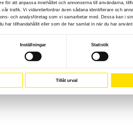
CA Mätsystem AB
08-50 52 68 00
e för att anpassa innehållet och annonserna till användarna, tillh
vår trafik. Vi vidarebefordrar även sådana identifierare och anna
Sjöflygvägen 35
info@camatsystem.co
nnons- och analysföretag som vi samarbetar med. Dessa kan i sin
183 62 Täby
har tillhandahållit eller som de har samlat in när du har använt 
Suomi
(
Finska
)
Svenska
Inställningar
Statistik
Tillåt urval