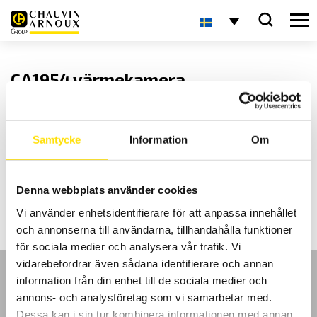
CA1954 värmekamera
Nya CA1954 har svenska menyer för snabb och enkel användning. Smidig
och funktionell med 3 s starttid samt långt batteritid och autofokus. Vilket
gör den perfekt för alla underhålls- och servicearbeten!
Utmärkta mätdata, IR-upplösning på 160 x 120 samt spatial upplösning på
Samtycke
Information
Om
4,1 mrad och termisk upplösning på 0,08 °C.
Nu till introduktionspris!
Denna webbplats använder cookies
LÄS MER PÅ DENNA LÄNK
Vi använder enhetsidentifierare för att anpassa innehållet
och annonserna till användarna, tillhandahålla funktioner
för sociala medier och analysera vår trafik. Vi
vidarebefordrar även sådana identifierare och annan
information från din enhet till de sociala medier och
annons- och analysföretag som vi samarbetar med.
Dessa kan i sin tur kombinera informationen med annan