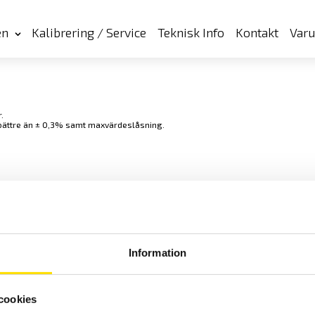
en
Kalibrering / Service
Teknisk Info
Kontakt
Var
.
 bättre än ± 0,3% samt maxvärdeslåsning.
Cookies
Klagomål
Kundundersökni
Information
CA Mätsystem AB
08-50 52 68 00
cookies
Sjöflygvägen 35
info@camatsystem.co