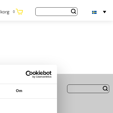
ukorg
0
ng
Om Oss
Om
m