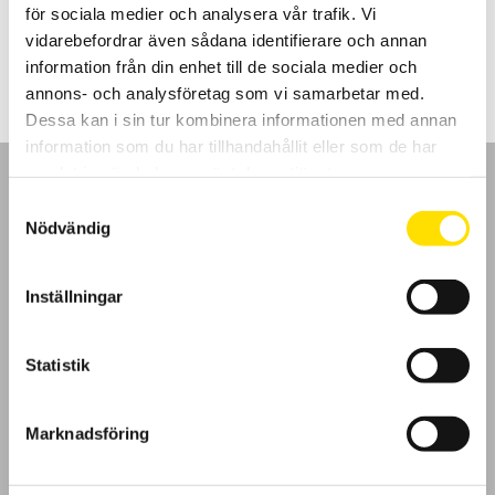
CA Mätsystem AB – Chauvin Arnoux i Norden
för sociala medier och analysera vår trafik. Vi
Johan Bodin
vidarebefordrar även sådana identifierare och annan
Tel: 08-50526800
information från din enhet till de sociala medier och
Mail:
jb@camatsystem.com
annons- och analysföretag som vi samarbetar med.
www.chauvin-arnoux.se
,
Dessa kan i sin tur kombinera informationen med annan
information som du har tillhandahållit eller som de har
samlat in när du har använt deras tjänster.
Samtyckesval
Nödvändig
GDPR
Inställningar
Köpvillkor
Statistik
Cookies
Marknadsföring
Klagomål
Kundundersökning