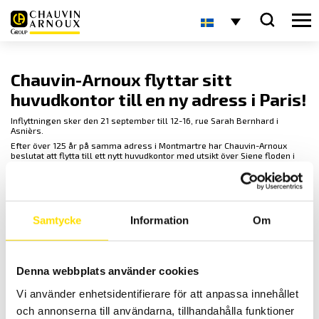
Chauvin-Arnoux flyttar sitt
huvudkontor till en ny adress i Paris!
Inflyttningen sker den 21 september till 12-16, rue Sarah Bernhard i
Asnièrs.
Efter över 125 år på samma adress i Montmartre har Chauvin-Arnoux
beslutat att flytta till ett nytt huvudkontor med utsikt över Siene floden i
den närbelägna förorten Asnièrs belägen precis utanför ringvägen i
Paris. Med ett modernt tidsenligt huvudkontor kommer vårt anrika företag
att möta framtiden med dessa avdelningar samlade på en våning,
utveckling, försäljning, marknadsföring, kommunikation samt
administration.
Samtycke
Information
Om
Alla telefonnummer och mailadresser till huvudkontoret kommer att vara
oförändrade efter flytten.
Chauvin-Arnoux är ett franskt familjeföretag som tillverkar
mätinstrument i 7 egna fabriker sedan 1893. CA Mätsystem är ett
dotterbolag för den nordiska marknaden. Våra varumärken är Chauvin-
Denna webbplats använder cookies
Arnoux, Metrix, CA Energy, Pyro-Côntrole och Multimetrix. Naturligtvis är vi
ISO9001 och ISO14001 certifierade. Internationellt är vi ett
Vi använder enhetsidentifierare för att anpassa innehållet
världsomspännande nätverk av 10 dotterbolag med 1000 anställda. Se
mer på vår hemsida
www.chauvin-arnoux.se
och annonserna till användarna, tillhandahålla funktioner