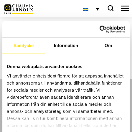
Hem
Nyheter
Aktuellt
Samtycke
Information
Om
Inga sökresultat
Denna webbplats använder cookies
Vi använder enhetsidentifierare för att anpassa innehållet
och annonserna till användarna, tillhandahålla funktioner
för sociala medier och analysera vår trafik. Vi
vidarebefordrar även sådana identifierare och annan
information från din enhet till de sociala medier och
annons- och analysföretag som vi samarbetar med.
GDPR
Dessa kan i sin tur kombinera informationen med annan
information som du har tillhandahållit eller som de har
Köpvillkor