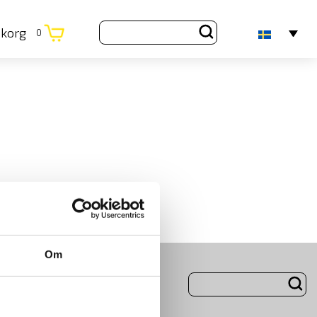
ukorg
0
Om
ng
Om Oss