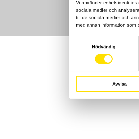
Vi använder enhetsidentifierar
sociala medier och analysera 
till de sociala medier och a
med annan information som du 
Samtyckesval
Nödvändig
Avvisa