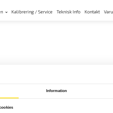
en
Kalibrering / Service
Teknisk Info
Kontakt
Var
Information
Cookies
Klagomål
Kundundersökni
cookies