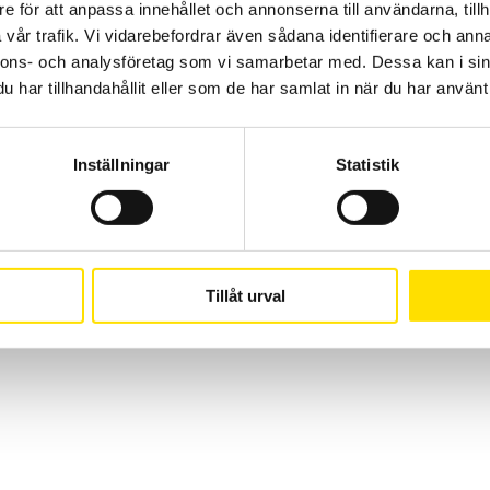
CA Mätsystem AB
08-50 52 68 00
e för att anpassa innehållet och annonserna till användarna, tillh
Sjöflygvägen 35
info@camatsystem.co
vår trafik. Vi vidarebefordrar även sådana identifierare och anna
nnons- och analysföretag som vi samarbetar med. Dessa kan i sin
183 62 Täby
har tillhandahållit eller som de har samlat in när du har använt 
Suomi
(
Finska
)
Svenska
Inställningar
Statistik
Tillåt urval