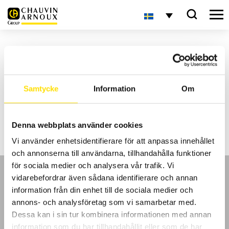
Energi- och övertonsguiden
Vi är glada över att få presentera en ny medlem i vår mätguidessamling:
Energi- och övertonsguiden
Samtycke
Information
Om
I guiden hittar du svaren på frågor som t.ex. Vad är effekt? Vad är
spänningsobalans? Vad är övertoner? Vilka är de olika
kvalitetsparametrarna man vill se för ett bra nät?
Hur begränsar man övertoner? Hur kan energioptimering göras?
Denna webbplats använder cookies
Förutom praktisk teori så innehåller guiden även en överblick över våra
instrument som mäter effekt- och elkvalitet.
Vi använder enhetsidentifierare för att anpassa innehållet
och annonserna till användarna, tillhandahålla funktioner
för sociala medier och analysera vår trafik. Vi
vidarebefordrar även sådana identifierare och annan
information från din enhet till de sociala medier och
annons- och analysföretag som vi samarbetar med.
GDPR
Dessa kan i sin tur kombinera informationen med annan
information som du har tillhandahållit eller som de har