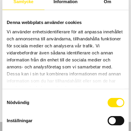
Samtycke
Information
Om
Denna webbplats använder cookies
Vi använder enhetsidentifierare för att anpassa innehållet
och annonserna till användarna, tillhandahålla funktioner
för sociala medier och analysera vår trafik. Vi
vidarebefordrar även sådana identifierare och annan
CA6240 & CA6255 µ-ohm mätare
information från din enhet till de sociala medier och
Noggranna µ-ohm mätare för fält- och industribruk med upp till 0,1
annons- och analysföretag som vi samarbetar med.
µΩ upplösning och 10A kontinuerlig ström. CA6255 har även
Dessa kan i sin tur kombinera informationen med annan
temperaturkompensering med yttre temperaturgivare som
tillbehör.
information som du har tillhandahållit eller som de har
samlat in när du har använt deras tjänster.
Prisintervall:
34,795.00
kr
–
53,150.00
kr
LÄS MER
34,795.00 kr
Samtyckesval
till
Nödvändig
53,150.00 kr
Inställningar