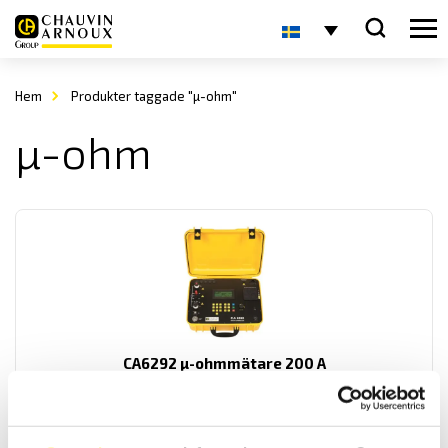
Hem
Produkter taggade "µ-ohm"
µ-ohm
CA6292 µ-ohmmätare 200 A
200 A µ-ohm mätare för industribruk med upp till 0,1 µΩ upplösning.
130,900.00
kr
LÄS MER