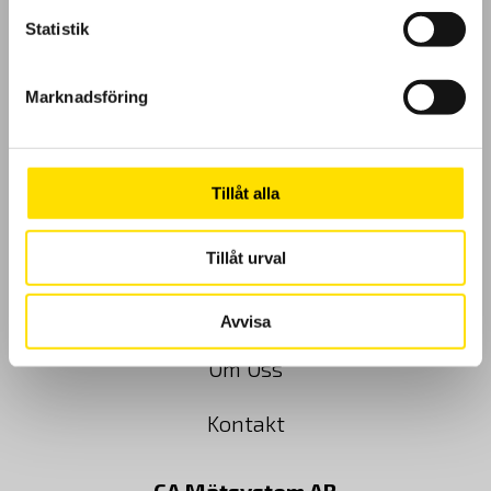
Statistik
GDPR
Marknadsföring
Köpvillkor
Tillåt alla
Cookies
Klagomål
Tillåt urval
Kundundersökning
Avvisa
Om Oss
Kontakt
CA Mätsystem AB