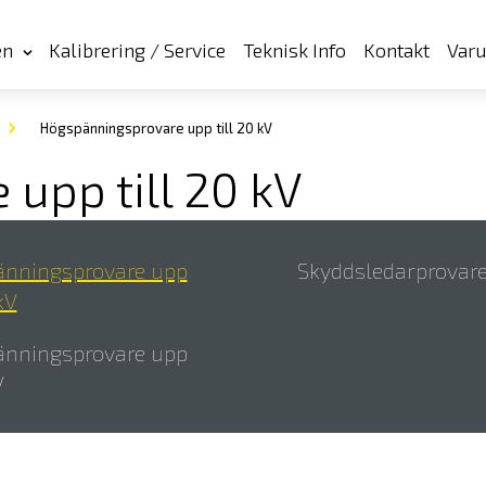
en
Kalibrering / Service
Teknisk Info
Kontakt
Var
Högspänningsprovare upp till 20 kV
upp till 20 kV
nningsprovare upp
Skyddsledarprovar
kV
nningsprovare upp
V