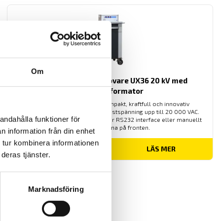
Om
ETL Högspänningsprovare UX36 20 kV med
oljetransformator
UX 36 20 kV är en mycket kompakt, kraftfull och innovativ
högspänningsprovare med en testspänning upp till 20 000 VAC.
andahålla funktioner för
Alla värden är lätt inställbara över RS232 interface eller manuellt
med tangenterna på fronten.
n information från din enhet
 tur kombinera informationen
LÄS MER
deras tjänster.
Marknadsföring