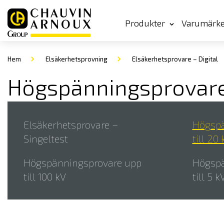
Produkter
Varumärk
Hem
Elsäkerhetsprovning
Elsäkerhetsprovare – Digital
Högspänningsprovare 
Elsäkerhetsprovare –
Högspä
Singeltest
till 20 
Högspänningsprovare upp
Högspä
till 100 kV
till 5 k