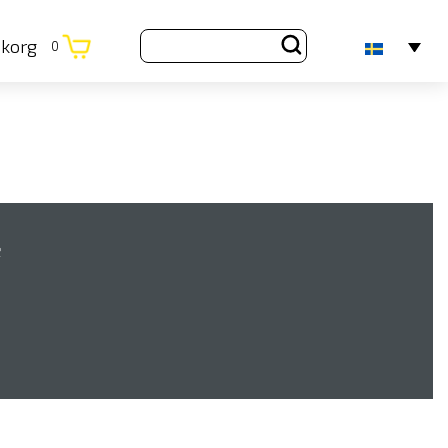
ukorg
0
e