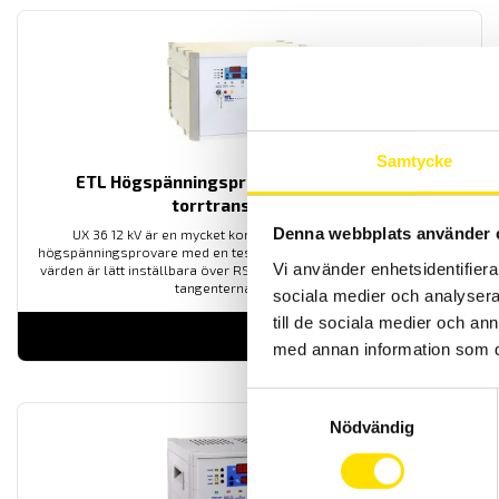
Samtycke
ETL Högspänningsprovare UX36 12 kV med
torrtransformator
Denna webbplats använder 
UX 36 12 kV är en mycket kompakt, kraftfull och innovativ
högspänningsprovare med en testspänning upp till 2 400 VAC. Alla
Vi använder enhetsidentifierar
värden är lätt inställbara över RS232 interface eller manuellt med
tangenterna på fronten.
sociala medier och analysera 
till de sociala medier och a
LÄS MER
med annan information som du 
Samtyckesval
Nödvändig