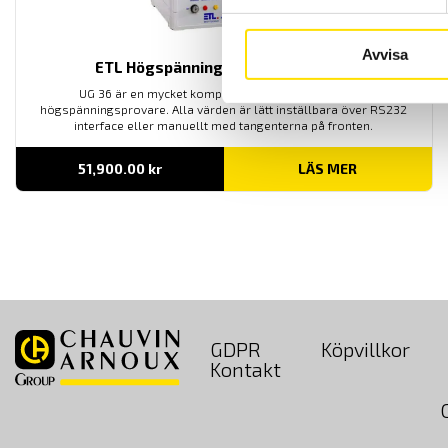
Avvisa
ETL Högspänningsprovare DC UG36
UG 36 är en mycket kompakt, kraftfull och innovativ
högspänningsprovare. Alla värden är lätt inställbara över RS232
interface eller manuellt med tangenterna på fronten.
51,900.00
kr
LÄS MER
GDPR
Köpvillkor
Kontakt