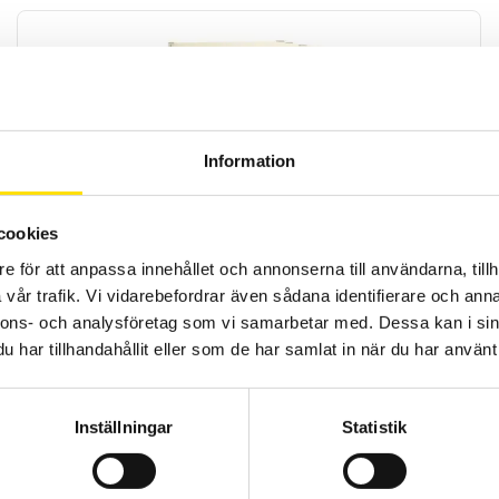
Information
ETL Högspänningsprovare UX36 12 kV med
oljetransformator
cookies
UX 36 12 kV är en mycket kompakt, kraftfull och innovativ
högspänningsprovare med en testspänning upp till 8 000 VAC. Alla
e för att anpassa innehållet och annonserna till användarna, tillh
värden är lätt inställbara över RS232 interface eller manuellt med
tangenterna på fronten.
vår trafik. Vi vidarebefordrar även sådana identifierare och anna
nnons- och analysföretag som vi samarbetar med. Dessa kan i sin
LÄS MER
har tillhandahållit eller som de har samlat in när du har använt 
Inställningar
Statistik