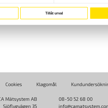
Tillåt urval
Cookies
Klagomål
Kundundersökni
CA Mätsystem AB
08-50 52 68 00
Sjöflygvägen 35
info@camatsystem.co