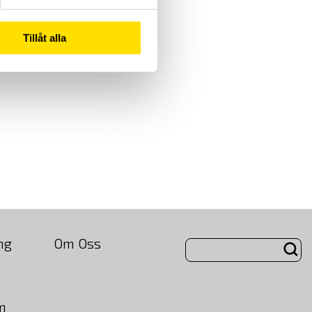
Tillåt alla
ng
Om Oss
m