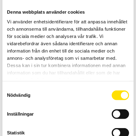
Väskor för multimeterserie MTX
Denna webbplats använder cookies
Väskor för Metrix MTX3290, MTX3291 samt MTX3297Ex
Vi använder enhetsidentifierare för att anpassa innehållet
multimeterserie.
och annonserna till användarna, tillhandahålla funktioner
för sociala medier och analysera vår trafik. Vi
505.00
kr
LÄS MER
vidarebefordrar även sådana identifierare och annan
information från din enhet till de sociala medier och
annons- och analysföretag som vi samarbetar med.
Dessa kan i sin tur kombinera informationen med annan
information som du har tillhandahållit eller som de har
samlat in när du har använt deras tjänster.
Samtyckesval
Nödvändig
Tillbehör till mätinstrument, mjuka väskor
Mjuka väskor för alla mätinstrument!
Inställningar
Prisintervall:
885.00
kr
–
2,320.00
kr
LÄS MER
885.00 kr
till
Statistik
2,320.00 kr