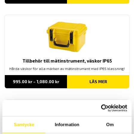
440.00 kr
till
590.00 kr
Tillbehör till mätinstrument, väskor IP65
Hårda väskor för alla märken av mätinstrument med IP65 klassning!
Prisintervall:
995.00
kr
–
1,080.00
kr
LÄS MER
995.00 kr
till
1,080.00 kr
Samtycke
Information
Om