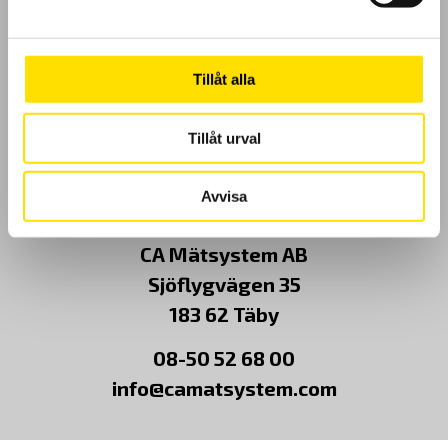
Klagomål
Tillåt alla
Kundundersökning
Tillåt urval
Om Oss
Kontakt
Avvisa
CA Mätsystem AB
Sjöflygvägen 35
183 62 Täby
08-50 52 68 00
info@camatsystem.com