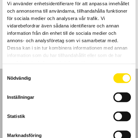
Vi använder enhetsidentifierare för att anpassa innehållet
Strömtänger för oscilloskop AC/DC med BNC
och annonserna till användarna, tillhandahålla funktioner
Strömtänger för lik- och växelströmsmätning med hög bandbredd
för sociala medier och analysera vår trafik. Vi
och mätosäkerhet samt BNC kontakt för inkoppling till oscilloskop
eller andra instrument med BNC-ingång.
vidarebefordrar även sådana identifierare och annan
information från din enhet till de sociala medier och
Prisintervall:
4,970.00
kr
–
6,900.00
kr
LÄS MER
annons- och analysföretag som vi samarbetar med.
4,970.00 kr
till
Dessa kan i sin tur kombinera informationen med annan
6,900.00 kr
information som du har tillhandahållit eller som de har
samlat in när du har använt deras tjänster.
Samtyckesval
Nödvändig
Inställningar
GDPR
Statistik
Köpvillkor
Cookies
Marknadsföring